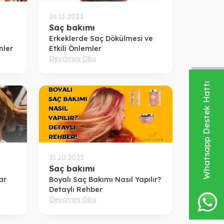
26.11.2023
Saç bakımı
Erkeklerde Saç Dökülmesi ve
nler
Etkili Önlemler
Devamını Oku
Whatsapp Destek Hattı
21.10.2023
Saç bakımı
ar
Boyalı Saç Bakımı Nasıl Yapılır?
Detaylı Rehber
Devamını Oku