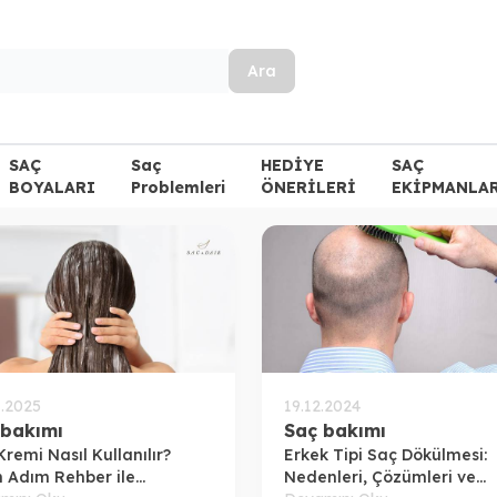
Ara
SAÇ
Saç
HEDİYE
SAÇ
BOYALARI
Problemleri
ÖNERİLERİ
EKİPMANLA
1.2025
19.12.2024
 bakımı
Saç bakımı
Kremi Nasıl Kullanılır?
Erkek Tipi Saç Dökülmesi:
 Adım Rehber ile
Nedenleri, Çözümleri ve