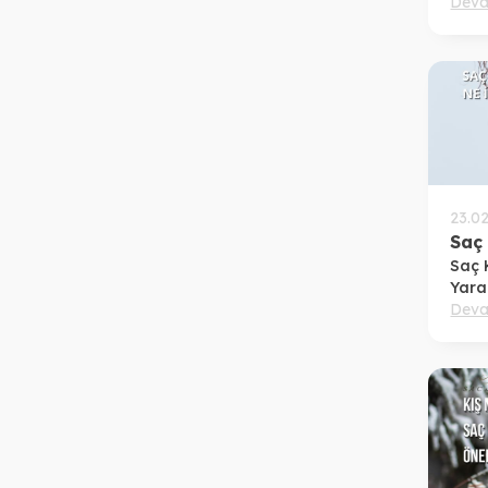
Saçl
Deva
Veri
23.0
Saç
Saç 
Yara
Deva