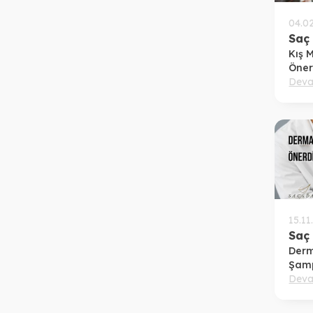
04.0
Saç
Kış 
Öneri
Deva
15.11
Saç
Derm
Şam
Deva