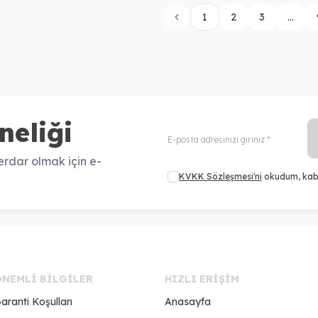
1
2
3
...
neliği
rdar olmak için e-
KVKK Sözleşmesi'ni
okudum, kab
ÖNEMLI BILGILER
HIZLI ERIŞIM
aranti Koşulları
Anasayfa