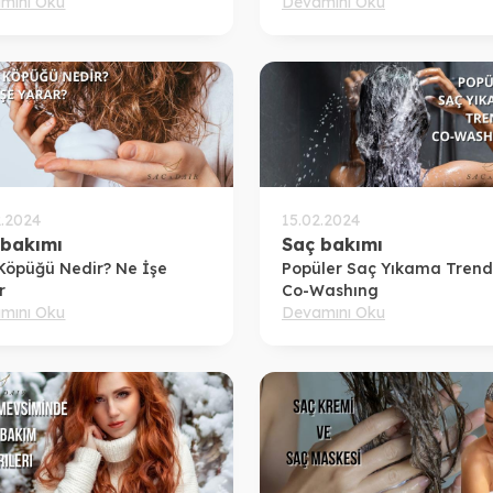
arınıza Hak Ettiği Bakımı
mını Oku
Öneriler
Devamını Oku
n
2.2024
15.02.2024
 bakımı
Saç bakımı
Köpüğü Nedir? Ne İşe
Popüler Saç Yıkama Trendi
r
Co-Washıng
mını Oku
Devamını Oku