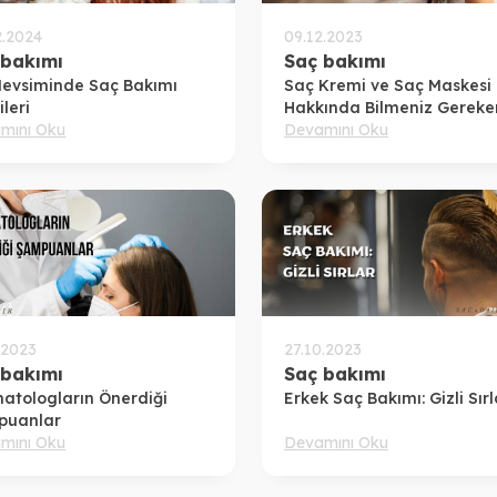
2.2024
09.12.2023
 bakımı
Saç bakımı
Mevsiminde Saç Bakımı
Saç Kremi ve Saç Maskesi
leri
Hakkında Bilmeniz Gereke
mını Oku
Devamını Oku
.2023
27.10.2023
 bakımı
Saç bakımı
atologların Önerdiği
Erkek Saç Bakımı: Gizli Sırl
puanlar
mını Oku
Devamını Oku