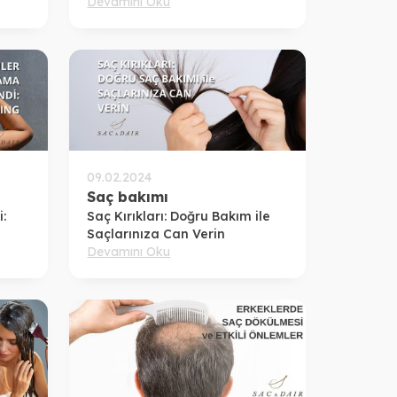
Boyama!
Devamını Oku
09.02.2024
Saç bakımı
:
Saç Kırıkları: Doğru Bakım ile
Saçlarınıza Can Verin
Devamını Oku