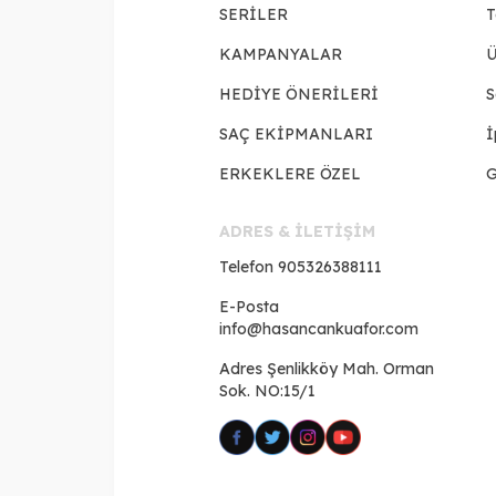
SERİLER
T
KAMPANYALAR
Ü
HEDİYE ÖNERİLERİ
S
SAÇ EKİPMANLARI
İ
ERKEKLERE ÖZEL
G
ADRES & İLETİŞİM
Telefon
905326388111
E-Posta
info@hasancankuafor.com
Adres
Şenlikköy Mah. Orman
Sok. NO:15/1