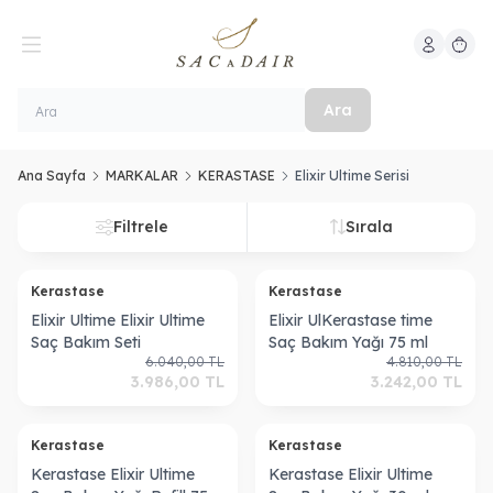
Hesabım
Sepeti
Ara
Ana Sayfa
MARKALAR
KERASTASE
Elixir Ultime Serisi
Filtrele
Sırala
Kerastase
Kerastase
Elixir Ultime Elixir Ultime
Elixir UlKerastase time
Saç Bakım Seti
Saç Bakım Yağı 75 ml
6.040,00
TL
4.810,00
TL
3.986,00
TL
3.242,00
TL
Kerastase
Kerastase
Kerastase Elixir Ultime
Kerastase Elixir Ultime