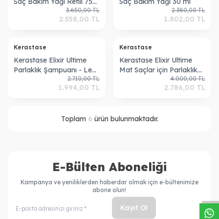
Saç Bakım Yağı Refill 75
Saç Bakım Yağı 30 ml
3.650,00
TL
2.380,00
TL
ml
2.558,00
TL
1.802,00
TL
Tükendi
Kerastase
Kerastase
Kerastase Elixir Ultime
Kerastase Elixir Ultime
Parlaklık Şampuanı - Le
Mat Saçlar için Parlaklık
2.710,00
TL
4.000,00
TL
Bain 250 ml
Maskesi 200ml
1.994,00
TL
2.786,00
TL
Toplam
6
ürün bulunmaktadır.
E-Bülten Aboneliği
W
h
a
s
a
p
p
D
e
s
t
e
H
a
t
t
Kampanya ve yeniliklerden haberdar olmak için e-bültenimize
abone olun!
Kayıt Ol