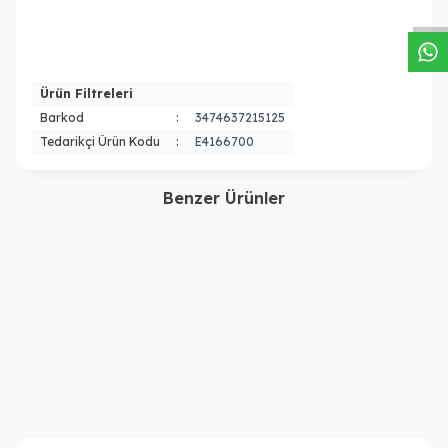
Ürün Filtreleri
Barkod
:
3474637215125
Tedarikçi Ürün Kodu
:
E4166700
Benzer Ürünler
Kerastase
Kerastase
Elixir Ultime Elixir Ultime
Kerastase Elixir Ultime Saç
Saç Bakım Seti
Bakım Yağı Refill 75 ml
6.040,00
TL
3.650,00
TL
3.986,00
TL
2.558,00
TL