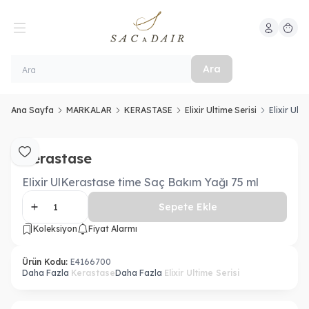
Hesabım
Sepeti
Ara
Ana Sayfa
MARKALAR
KERASTASE
Elixir Ultime Serisi
Elixir Ul
Kerastase
Favoriye Ekle
Elixir UlKerastase time Saç Bakım Yağı 75 ml
Sepete Ekle
Koleksiyon
Fiyat Alarmı
Ürün Kodu:
E4166700
Daha Fazla
Kerastase
Daha Fazla
Elixir Ultime Serisi