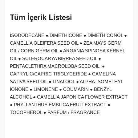
Tüm İçerik Listesi
ISODODECANE ● DIMETHICONE ● DIMETHICONOL ●
CAMELLIA OLEIFERA SEED OIL ● ZEA MAYS GERM
OIL / CORN GERM OIL ● ARGANIA SPINOSA KERNEL
OIL ● SCLEROCARYA BIRREA SEED OIL ●
PENTACLETHRA MACROLOBA SEED OIL ●
CAPRYLIC/CAPRIC TRIGLYCERIDE ● CAMELINA
SATIVA SEED OIL ● LINALOOL ● ALPHA-ISOMETHYL
IONONE ● LIMONENE ● COUMARIN ● BENZYL
ALCOHOL ● CAMELLIA JAPONICA FLOWER EXTRACT
● PHYLLANTHUS EMBLICA FRUIT EXTRACT ●
TOCOPHEROL ● PARFUM / FRAGRANCE
W
h
a
s
a
p
p
D
e
s
t
e
H
a
t
t