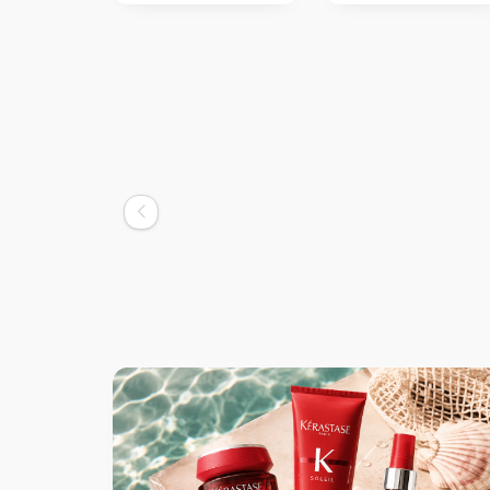
Kerastase
Ker
Kerastase Blond Absolu Bain Lumiere
Ker
Şampuan 250 ml
saç
2.710,00
TL
1.994,00
TL