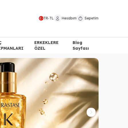
TR
-
TL
Hesabım
Sepetim
Ç
ERKEKLERE
Blog
İPMANLARI
ÖZEL
Sayfası