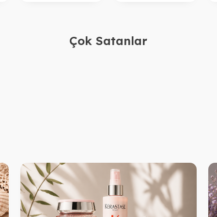
Çok Satanlar
astase
Kerastase
astase Blond Absolu Cicaflash Sarı
Kerastase Resistance Ba
 için Bakım Sütü 250ml.
[3-4] Yenileyici Şampua
3.140,00
TL
2.350,00
TL