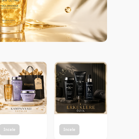
İncele
İncele