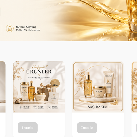
İncele
İncele