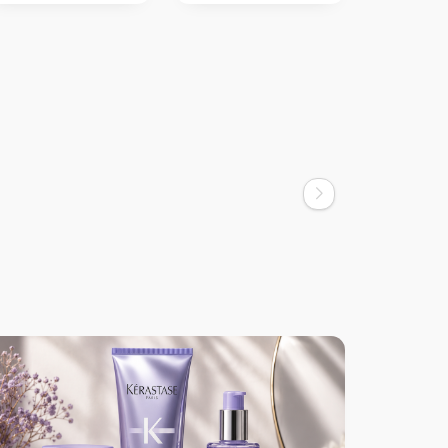
Kerastase
in Therapiste
Kerastase Resistance Bain
n 250ml
Volumifique Hacimlendirici Şampuan
2.710,00
TL
2.450,00
TL
250
1.994,00
TL
1.838,00
TL