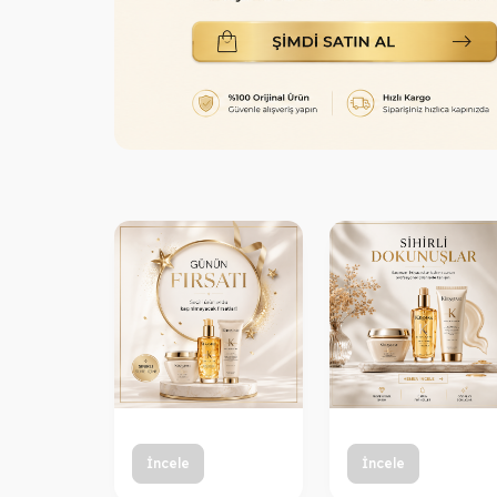
İncele
İncele