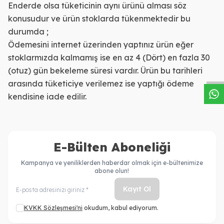
Enderde olsa tüketicinin aynı ürünü alması söz
konusudur ve ürün stoklarda tükenmektedir bu
durumda ;
Ödemesini internet üzerinden yaptınız ürün eğer
W
h
a
s
a
p
p
D
e
s
t
e
H
a
t
t
stoklarmızda kalmamış ise en az 4 (Dört) en fazla 30
(otuz) gün bekeleme süresi vardır. Ürün bu tarihleri
arasında tüketiciye verilemez ise yaptığı ödeme
kendisine iade edilir.
E-Bülten Aboneliği
Kampanya ve yeniliklerden haberdar olmak için e-bültenimize
abone olun!
Kayıt Ol
KVKK Sözleşmesi'ni
okudum, kabul ediyorum.