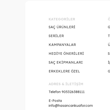
KATEGORILER
SAÇ ÜRÜNLERİ
G
SERİLER
T
KAMPANYALAR
Ü
HEDİYE ÖNERİLERİ
S
SAÇ EKİPMANLARI
İ
ERKEKLERE ÖZEL
G
ADRES & İLETİŞİM
Telefon
905326388111
E-Posta
info@hasancankuafor.com