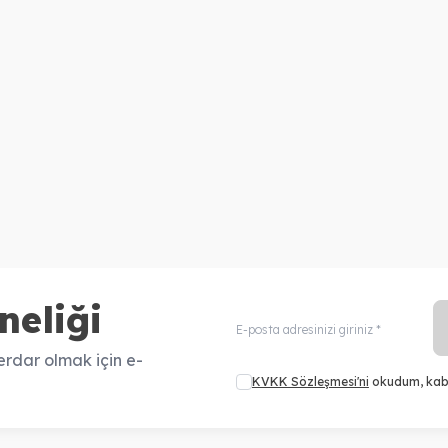
neliği
rdar olmak için e-
KVKK Sözleşmesi'ni
okudum, kab