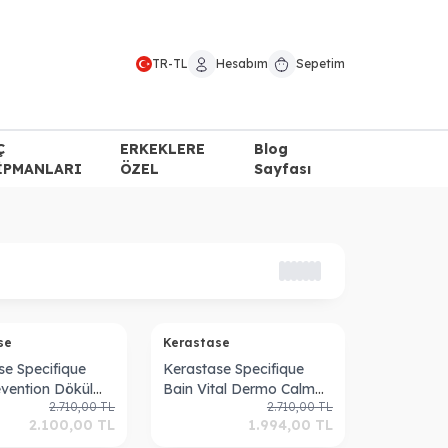
TR
-
TL
Hesabım
Sepetim
Ç
ERKEKLERE
Blog
İPMANLARI
ÖZEL
Sayfası
ase
Kerastase
se Specifique
Kerastase Specifique
evention Dökülme
Bain Vital Dermo Calm
2.710,00
TL
2.710,00
TL
i Şampuan 250
Şampuan 250 ml
2.100,00
TL
1.994,00
TL