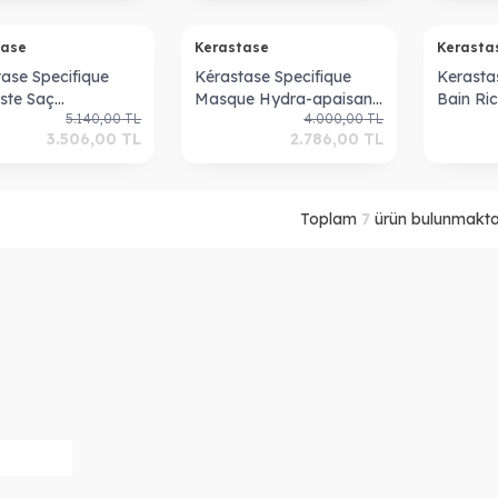
Tükendi
Tükendi
tase
Kerastase
Kerast
ase Specifique
Kérastase Specifique
Kerasta
iste Saç
Masque Hydra-apaisant
Bain Ri
5.140,00
TL
4.000,00
TL
mesine Karşi Sprey
- saç derisini
Krem Ş
3.506,00
TL
2.786,00
TL
pürüzsüzleştiren maske
200 Ml
Toplam
7
ürün bulunmaktad