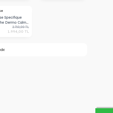
ase
se Specifique
che Dermo Calm
2.710,00
TL
ampuan 250 ml
1.994,00
TL
ır.