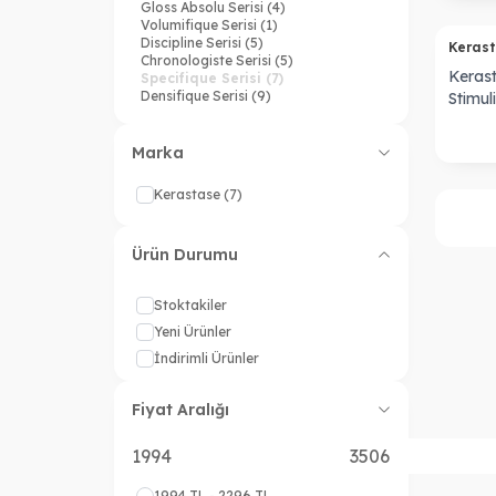
Gloss Absolu Serisi
(4)
Volumifique Serisi
(1)
Discipline Serisi
(5)
Keras
Chronologiste Serisi
(5)
Kerast
Specifique Serisi
(7)
Densifique Serisi
(9)
Stimul
Soleil Serisi
(4)
Dökül
Curl Manifesto Serisi
(3)
125 m
Symbiose
(6)
Marka
Premiere
(7)
Kerastase
(7)
Ürün Durumu
Stoktakiler
Yeni Ürünler
İndirimli Ürünler
Fiyat Aralığı
1994 TL - 2296 TL