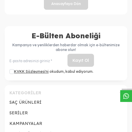
Anasayfaya Dön
E-Bülten Aboneliği
Kampanya ve yeniliklerden haberdar olmak için e-bültenimize
abone olun!
Kayıt Ol
W
h
a
s
a
p
p
D
e
s
t
e
H
a
t
t
KVKK Sözleşmesi'ni
okudum, kabul ediyorum.
KATEGORILER
SAÇ ÜRÜNLERİ
SERİLER
KAMPANYALAR