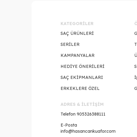
KATEGORILER
SAÇ ÜRÜNLERİ
G
SERİLER
T
KAMPANYALAR
Ü
HEDİYE ÖNERİLERİ
S
SAÇ EKİPMANLARI
İ
ERKEKLERE ÖZEL
G
ADRES & İLETİŞİM
Telefon
905326388111
E-Posta
info@hasancankuafor.com