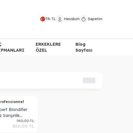
TR
-
TL
Hesabım
Sepetim
Ç
ERKEKLERE
Blog
İPMANLARI
ÖZEL
Sayfası
Professionnel
pert Blondifier
 Sarışınlık
960,00
TL
an Mor Şampuan
850,00
TL