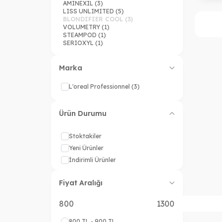
AMINEXIL
(3)
LISS UNLIMITED
(5)
BLONDIFIER COOL
(3)
VOLUMETRY
(1)
STEAMPOD
(1)
SERIOXYL
(1)
Marka
L'oreal Professionnel
(3)
Ürün Durumu
Stoktakiler
Yeni Ürünler
İndirimli Ürünler
Fiyat Aralığı
800 TL - 900 TL