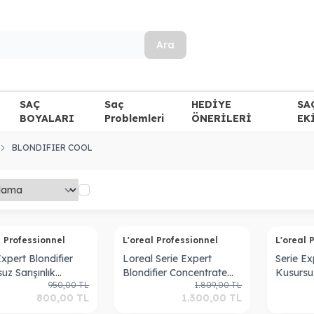
Ara
SAÇ
Saç
HEDİYE
SA
BOYALARI
Problemleri
ÖNERİLERİ
EK
BLONDIFIER COOL
Tükendi
Tükendi
l Professionnel
L'oreal Professionnel
L'oreal 
Expert Blondifier
Loreal Serie Expert
Serie Ex
uz Sarışınlık
Blondifier Concentrate
Kusursuz
950,00
TL
1.809,00
TL
yan Maske 250 Ml
Gloss Treatment 400 Ml
Sağlay
800,00
TL
1.300,00
TL
500 ml