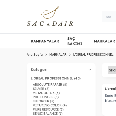
SAÇ
KAMPANYALAR
MARKALAR
BAKIMI
Ana Sayfa
MARKALAR
L'OREAL PROFESSIONNEL
Kategori
L'OREAL PROFESSIONNEL
(40)
Tükendi
ABSOLUTE RAPAIR
(8)
SILVER
(2)
L'orea
METAL DETOX
(3)
Serie 
PRO LONGER
(5)
Kusurs
INFORCER
(3)
VITAMINO COLOR
(4)
Sağla
PURE RESOURCE
(1)
SENSI BALANCE
(1)