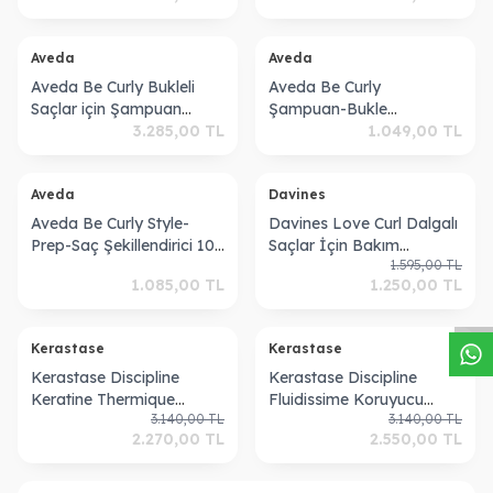
ükendi
Tükendi
Aveda
Aveda
Aveda Be Curly Bukleli
Aveda Be Curly
Saçlar için Şampuan
Şampuan-Bukle
1000ml 018084844595
3.285,00
TL
Belirginleştirici 250 ml
1.049,00
TL
ükendi
Tükendi
Aveda
Davines
Aveda Be Curly Style-
Davines Love Curl Dalgalı
Prep-Saç Şekillendirici 100
Saçlar İçin Bakım
W
h
a
s
a
p
p
D
e
s
t
e
H
a
t
t
1.595,00
TL
ml
Şampuanı 250 Ml
1.085,00
TL
1.250,00
TL
ükendi
Tükendi
Kerastase
Kerastase
Kerastase Discipline
Kerastase Discipline
Keratine Thermique
Fluidissime Koruyucu
3.140,00
TL
3.140,00
TL
Keratinli Yumuşatıcı Krem
Parlaklık Spreyi 150 ml
2.270,00
TL
2.550,00
TL