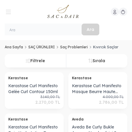
Hesabım
Sepeti
Ara
Ana Sayfa
SAÇ ÜRÜNLERİ
Saç Problemleri
Kıvırcık Saçlar
Filtrele
Sırala
Kerastase
Kerastase
Kerastase Curl Manifesto
Kerastase Curl Manifesto
Gelée Curl Contour 150ml
Masque Beurre Haute
3.140,00
TL
4.000,00
TL
Nutrition 200ml
2.270,00
TL
2.786,00
TL
Kerastase
Aveda
Kerastase Curl Manifesto
Aveda Be Curly Bukle