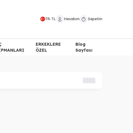
TR
-
TL
Hesabım
Sepetim
Ç
ERKEKLERE
Blog
İPMANLARI
ÖZEL
Sayfası