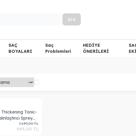
Ara
SAÇ
Saç
HEDİYE
SA
BOYALARI
Problemleri
ÖNERİLERİ
EK
a
 Thickening Tonic-
lınlaştırıcı Sprey
1.149,00
TL
l
949,00
TL