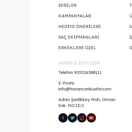
SERİLER
T
KAMPANYALAR
Ü
HEDİYE ÖNERİLERİ
S
SAÇ EKİPMANLARI
İ
ERKEKLERE ÖZEL
G
ADRES & İLETİŞİM
Telefon
905326388111
E-Posta
info@hasancankuafor.com
Adres
Şenlikköy Mah. Orman
Sok. NO:15/1