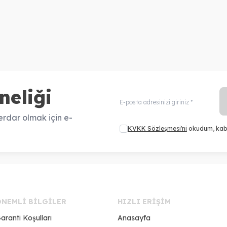
neliği
rdar olmak için e-
KVKK Sözleşmesi'ni
okudum, kab
ÖNEMLI BILGILER
HIZLI ERIŞIM
aranti Koşulları
Anasayfa