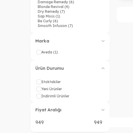
Damage Remedy
(6)
Blonde Revival
(4)
Dry Remedy
(7)
Sap Moss
(1)
Be Curly
(6)
Smooth Infusion
(7)
Scalp Remedy
(1)
Pure Abundance
(5)
Color Control
(7)
Marka
Pramasana
(2)
Color Renewal
(5)
Aveda
(1)
Cherry Almond
(4)
Shampure
(5)
Rosemary Mint
(6)
Ürün Durumu
No Wash Day
(1)
Style & Finish
(6)
Aveda Men
(2)
Stoktakiler
Yeni Ürünler
İndirimli Ürünler
Fiyat Aralığı