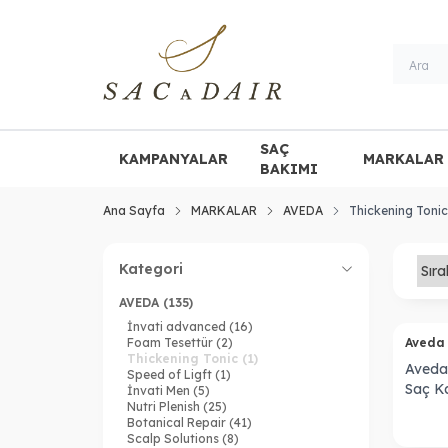
SAÇ
KAMPANYALAR
MARKALAR
BAKIMI
Ana Sayfa
MARKALAR
AVEDA
Thickening Tonic
Kategori
AVEDA
(135)
Tükendi
İnvati advanced
(16)
Foam Tesettür
(2)
Aved
Thickening Tonic
(1)
Aveda
Speed of Ligft
(1)
Saç Ka
İnvati Men
(5)
Nutri Plenish
(25)
100 m
Botanical Repair
(41)
Scalp Solutions
(8)