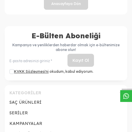
Anasayfaya Dön
E-Bülten Aboneliği
Kampanya ve yeniliklerden haberdar olmak için e-bültenimize
abone olun!
Kayıt Ol
W
h
a
s
a
p
p
D
e
s
t
e
H
a
t
t
KVKK Sözleşmesi'ni
okudum, kabul ediyorum.
KATEGORILER
SAÇ ÜRÜNLERİ
SERİLER
KAMPANYALAR