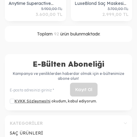
Anytime Superactive
LuxeBlond Saç Maskesi
5.900,00
TL
3.700,00
TL
Dökülme Karşıtı Serum
400 ml
3.600,00
TL
2.999,00
TL
100ml 71333
8004608275374
Toplam
92
ürün bulunmaktadır.
E-Bülten Aboneliği
Kampanya ve yeniliklerden haberdar olmak için e-bültenimize
abone olun!
Kayıt Ol
KVKK Sözleşmesi'ni
okudum, kabul ediyorum.
KATEGORILER
SAÇ ÜRÜNLERİ