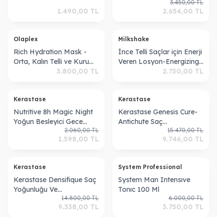
3.450,00
TL
Onarım Etkili Isı Koruyucu
Seti
1.490,00
TL
2.654,00
TL
Elektriklenme Karşıtı
Serum
Olaplex
Milkshake
Rich Hydration Mask -
İnce Telli Saçlar için Enerji
Orta, Kalın Telli ve Kuru
Veren Losyon-Energizing
Saçlar İçin Yoğun
3.800,00
TL
Blend Scalp Treatment 4 x
2.750,00
TL
Nemlendirici Maske
12 ml 8032274060338
Kerastase
Kerastase
Nutritive 8h Magic Night
Kerastase Genesis Cure-
Yoğun Besleyici Gece
Antichute Saç
2.060,00
TL
15.470,00
TL
Serumu 30 ml
Dökülmesine Karşı Yoğun
1.598,00
TL
9.746,00
TL
Bakım Kürü 42*6ml
42*6ml
Kerastase
System Professional
Kerastase Densifique Saç
System Man Intensıve
Yoğunluğu Ve
Tonıc 100 Ml
14.800,00
TL
6.000,00
TL
Dolgunluğunu Artıran
9.338,00
TL
3.750,00
TL
Kadınlar Için Saç Derisi