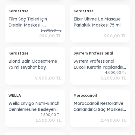
Bakım Kürü 42*6m
Kerastase
Kerastase
Tüm Saç Tipleri için
Elixir Ultime Le Masque
Disiplin Maskesi -
Parlaklık Maskesi 75 ml
1.200,00
TL
Maskeratine Mask 75 Ml
990,00
TL
900,00
TL
3474630655164
Kerastase
System Professional
Blond Bain Cicaextreme
System Professional
75 ml seyahat boy
Luxoil Keratin Yapılandırıcı
4.000,00
TL
Onarıcı Saç Maskesi
9.900,00
TL
3.200,00
TL
400ML
WELLA
Moroccanoil
Wella Invigo Nutri-Enrich
Moroccanoil Restorative
Derinlemesine Besleyen
Canlandırıcı Saç Maskesi
2.500,00
TL
Maske 500 ml
250ml
1.500,00
TL
2.490,00
TL