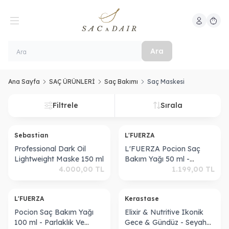
Hesabım
Sepeti
Ara
Ana Sayfa
SAÇ ÜRÜNLERİ
Saç Bakımı
Saç Maskesi
Filtrele
Sırala
Sebastian
L'FUERZA
Professional Dark Oil
L'FUERZA Pocion Saç
Lightweight Maske 150 ml
Bakım Yağı 50 ml -
4.000,00
TL
Parlaklık Ve Onarım Etkili
1.199,00
TL
Isı Koruyucu
Elektriklenme Karşıtı
L'FUERZA
Kerastase
Serum
Pocion Saç Bakım Yağı
Elixir & Nutritive Ikonik
100 ml - Parlaklık Ve
Gece & Gündüz - Seyahat