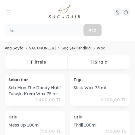
Hesabım
Sepeti
Ara
Ana Sayfa
SAÇ ÜRÜNLERİ
Saç Şekillendirici
Wax
Filtrele
Sırala
Sebastian
Tigi
Seb Man The Dandy Hafif
Stick Wax 75 ml
Tutuşlu Krem Wax 75 ml
2.400,00
TL
2.200,00
TL
Osis
Osis
Mess Up 100ml
Thrill 100ml
750,00
TL
750,00
TL