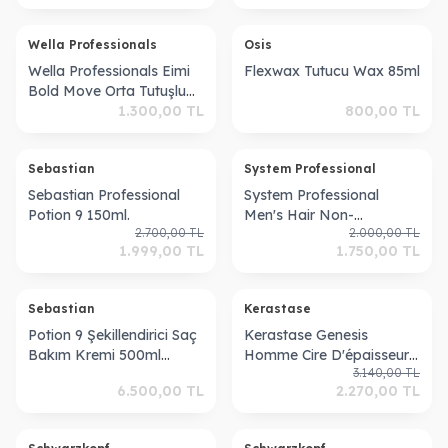
Wella Professionals
Osis
Wella Professionals Eimi
Flexwax Tutucu Wax 85ml
Bold Move Orta Tutuşlu
Mat Şekillendirici 150 ml
1.300,00
TL
800,00
TL
Sebastian
System Professional
Sebastian Professional
System Professional
Potion 9 150ml.
Men's Hair Non-
2.700,00
TL
2.000,00
TL
Hardening Matte Cream
1.999,00
TL
1.750,00
TL
Wax 80ml
Sebastian
Kerastase
Potion 9 Şekillendirici Saç
Kerastase Genesis
Bakım Kremi 500ml
Homme Cire D'épaisseur
3.140,00
TL
8005610592831
Texturisante 75ml.
6.500,00
TL
2.270,00
TL
ükendi
Tükendi