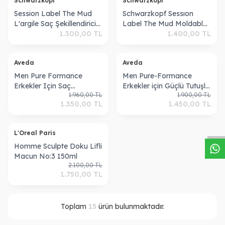
Schwarzkopf
Schwarzkopf
Session Label The Mud
Schwarzkopf Sessıon
L'argile Saç Şekillendirici
Label The Mud Moldable
Vegan Macun Wax 65 ml
1.300,00
TL
Putty 65 Ml Saç Macunu
1.400,00
TL
ükendi
Tükendi
Aveda
Aveda
Men Pure Formance
Men Pure-Formance
Erkekler Için Saç
Erkekler için Güçlü Tutuşlu
1.960,00
TL
1.900,00
TL
Dolgunlaştırıcı Wax 75ml
Saç Şekillendirici 75ml
W
h
a
s
a
p
p
D
e
s
t
e
H
a
t
t
1.350,00
TL
1.450,00
TL
018084973523
018084851036
ükendi
L'Oreal Paris
Homme Sculpte Doku Lifli
Macun No:3 150ml
2.100,00
TL
1.750,00
TL
Toplam
15
ürün bulunmaktadır.