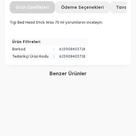
Ürün Özellikleri
Ödeme Seçenekleri
Tavsiye 
Tigi Bed Head Stick Wax 75 ml yorumlarını inceleyin.
Ürün Filtreleri
Barkod
:
615908403718
Tedarikçi Ürün Kodu
:
615908403718
Benzer Ürünler
Sebastian
Osis
Seb Man The Dandy Hafif
Mess Up 100ml
Tutuşlu Krem Wax 75 ml
2.400,00
TL
750,00
TL