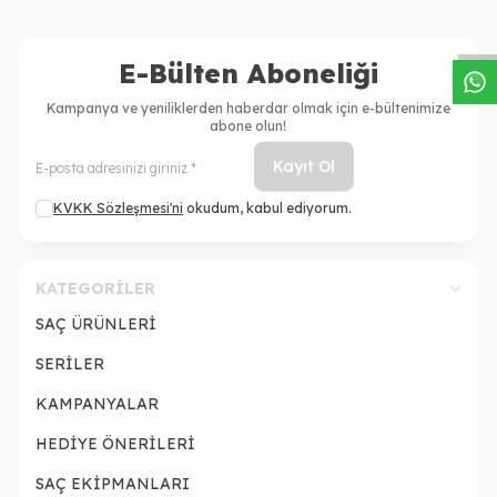
W
h
a
s
a
p
p
D
e
s
t
e
H
a
t
t
E-Bülten Aboneliği
Kampanya ve yeniliklerden haberdar olmak için e-bültenimize
abone olun!
Kayıt Ol
KVKK Sözleşmesi'ni
okudum, kabul ediyorum.
KATEGORILER
SAÇ ÜRÜNLERİ
SERİLER
KAMPANYALAR
HEDİYE ÖNERİLERİ
SAÇ EKİPMANLARI