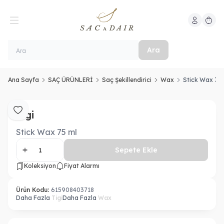
Hesabım
Sepeti
Ara
Ana Sayfa
SAÇ ÜRÜNLERİ
Saç Şekillendirici
Wax
Stick Wax 75 
Tigi
Favoriye Ekle
Stick Wax 75 ml
Sepete Ekle
Koleksiyon
Fiyat Alarmı
Ürün Kodu:
615908403718
Daha Fazla
Tigi
Daha Fazla
Wax