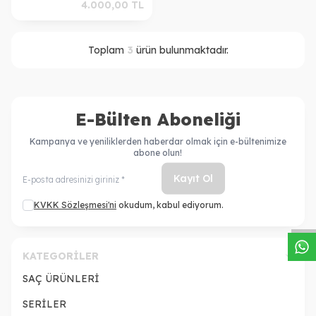
Şekillendirici 240 ml
4.000,00
TL
Toplam
3
ürün bulunmaktadır.
E-Bülten Aboneliği
Kampanya ve yeniliklerden haberdar olmak için e-bültenimize
abone olun!
Kayıt Ol
W
h
a
s
a
p
p
D
e
s
t
e
H
a
t
t
KVKK Sözleşmesi'ni
okudum, kabul ediyorum.
KATEGORILER
SAÇ ÜRÜNLERİ
SERİLER