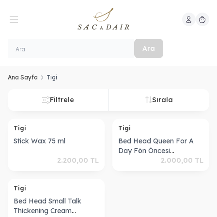
Hesabım
Sepeti
Ara
Ana Sayfa
Tigi
Filtrele
Sırala
Tigi
Tigi
Stick Wax 75 ml
Bed Head Queen For A
Day Fön Öncesi
2.200,00
TL
Hacimlendirici Sprey
2.000,00
TL
311ml
Tigi
Bed Head Small Talk
Thickening Cream