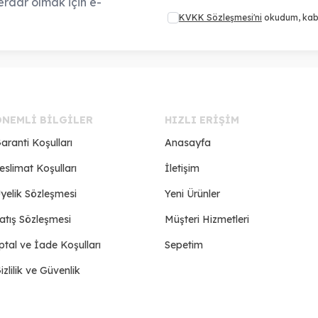
rdar olmak için e-
KVKK Sözleşmesi'ni
okudum, kab
ÖNEMLI BILGILER
HIZLI ERIŞIM
aranti Koşulları
Anasayfa
eslimat Koşulları
İletişim
yelik Sözleşmesi
Yeni Ürünler
atış Sözleşmesi
Müşteri Hizmetleri
ptal ve İade Koşulları
Sepetim
izlilik ve Güvenlik