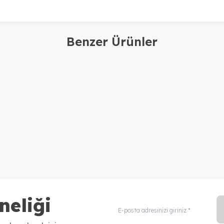
Benzer Ürünler
i
Osis
ck Wax 75 ml
Mess Up 100ml
2.200,00
TL
neliği