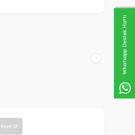
Whatsapp Destek Hattı
Osis
Thrill 100ml
750,00
TL
750,00
TL
Kayıt Ol