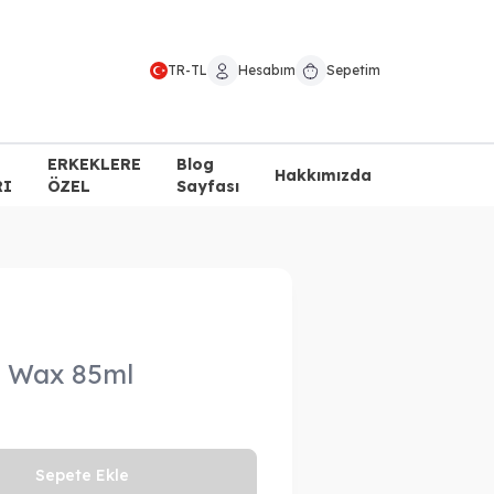
TR
-
TL
Hesabım
Sepetim
ERKEKLERE
Blog
Hakkımızda
RI
ÖZEL
Sayfası
u Wax 85ml
Sepete Ekle