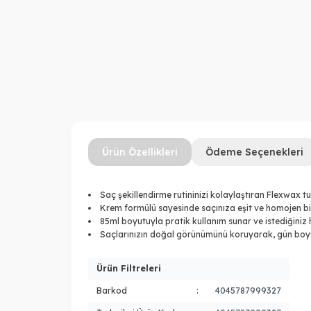
Ürün Özellikleri
Ödeme Seçenekleri
Saç şekillendirme rutininizi kolaylaştıran Flexwax 
Krem formülü sayesinde saçınıza eşit ve homojen bir
85ml boyutuyla pratik kullanım sunar ve istediğiniz h
Saçlarınızın doğal görünümünü koruyarak, gün boyu k
Ürün Filtreleri
Barkod
:
4045787999327