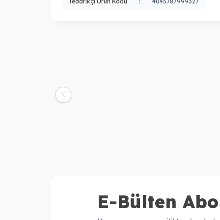
Tedarikçi Ürün Kodu
:
4045787999327
Sebastian
Tig
Seb Man The Dandy Hafif Tutuşlu
Sti
Krem Wax 75 ml
2.400,00
TL
E-Bülten Abo