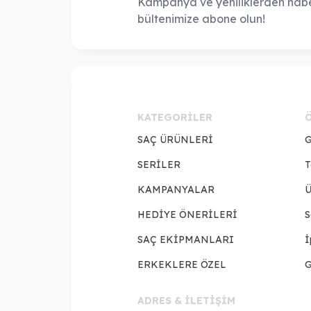
Kampanya ve yeniliklerden habe
bültenimize abone olun!
KATEGORILER
SAÇ ÜRÜNLERİ
G
SERİLER
T
KAMPANYALAR
Ü
HEDİYE ÖNERİLERİ
S
SAÇ EKİPMANLARI
İ
ERKEKLERE ÖZEL
G
ADRES & İLETİŞİM