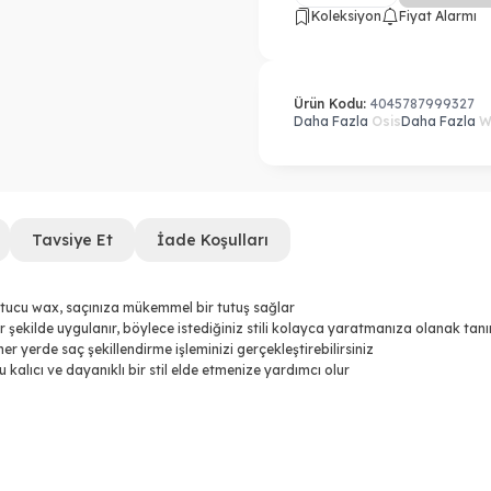
Koleksiyon
Fiyat Alarmı
Ürün Kodu:
4045787999327
Daha Fazla
Osis
Daha Fazla
W
Tavsiye Et
İade Koşulları
tutucu wax, saçınıza mükemmel bir tutuş sağlar
 şekilde uygulanır, böylece istediğiniz stili kolayca yaratmanıza olanak tanı
er yerde saç şekillendirme işleminizi gerçekleştirebilirsiniz
alıcı ve dayanıklı bir stil elde etmenize yardımcı olur