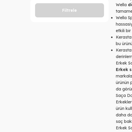
Wella
d
Filtrele
tamame
Wella S
hassasiy
etkili bi
Kerasta
bu ürünü
Kerasta
derinlem
Erkek S
Erkek 
markalar
ürünün p
da görün
Saça Da
Erkekler
ürün kul
daha doğ
saç bakı
Erkek S