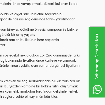
lmelerini önce yavaşlatmak, düzenli kullanım ile de
ampuan ve diğer saç ürünlerini seçerken bu
hampoo ile hassas saç derisinde tahriş yaratmadan
an bireyler, dökülme önleyici şampuan ile birlikte
Whatsapp Destek Hattı
örülür bir artış yaşatır.
larak satılan bu iki ürün hem saçlarda
ırır.
rdan söz edebilmek oldukça zor. Zira günümüzde farklı
 saç bakımında fiyattan önce kaliteye ve alınacak
nleri inceleyebilir, aynı zamanda güncel fiyatlarını
m kremleri ve saç serumlarından oluşur. Yalnızca bir
rır. Bu yüzden kombine bir bakım rutini oluşturmak
n kozmetik markaları tarafından geliştirilen erkek
valı saçlara sahip olmayı mümkün kılar.