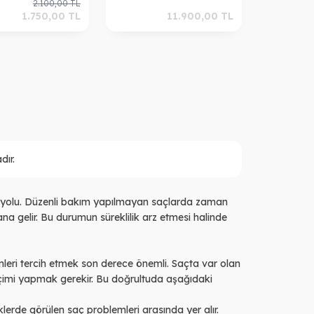
2.100,00
TL
Beyaz Saç Kapatıcı
1.750,00
TL
11.900,00
TL
Siyah
ır.
ili yolu. Düzenli bakım yapılmayan saçlarda zaman
a gelir. Bu durumun süreklilik arz etmesi halinde
ünleri tercih etmek son derece önemli. Saçta var olan
çimi yapmak gerekir. Bu doğrultuda aşağıdaki
lerde görülen saç problemleri arasında yer alır.