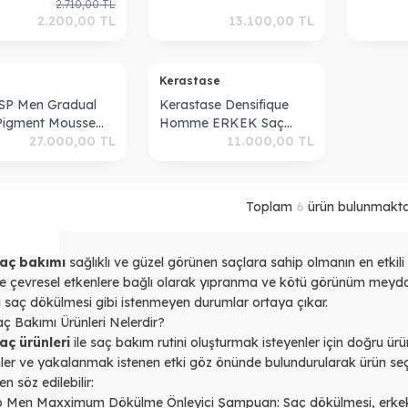
2.710,00
TL
e Karşıtı
+ 250 ML Şampuan
2.200,00
TL
13.100,00
TL
an 250 ml
Tükendi
A
Kerastase
 SP Men Gradual
Kerastase Densifique
Pigment Mousse
Homme ERKEK Saç
 Saç Kapatıcı
27.000,00
TL
Yoğunlaştrcı Serum 30*6
11.000,00
TL
- 2 'Lİ ÜRÜN
Toplam
6
ürün bulunmaktad
saç bakımı
sağlıklı ve güzel görünen saçlara sahip olmanın en etk
de çevresel etkenlere bağlı olarak yıpranma ve kötü görünüm meydan
cı saç dökülmesi gibi istenmeyen durumlar ortaya çıkar.
ç Bakımı Ürünleri Nelerdir?
aç ürünleri
ile saç bakım rutini oluşturmak isteyenler için doğru ür
ler ve yakalanmak istenen etki göz önünde bulundurularak ürün se
en söz edilebilir:
Sp Men Maxximum Dökülme Önleyici Şampuan
: Saç dökülmesi, erkek