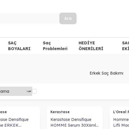
Ara
SAÇ
Saç
HEDİYE
SA
BOYALARI
Problemleri
ÖNERİLERİ
EK
Erkek Saç Bakımı
Tükendi
Tükendi
tase
Kerastase
L'Oreal 
tase Densifique
Kerastase Densifique
Homme 
e ERKEK
HOMME Serum 30X6ml
Lifli M