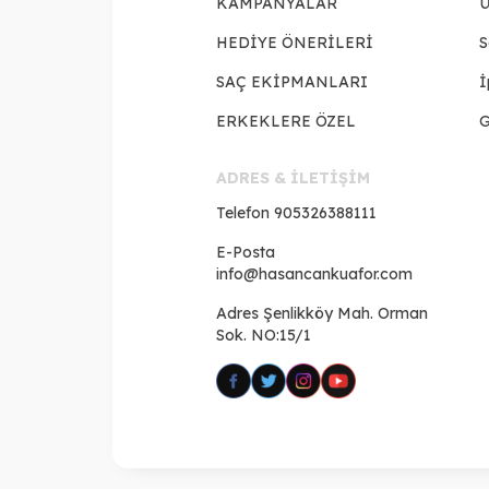
KAMPANYALAR
Ü
HEDİYE ÖNERİLERİ
S
SAÇ EKİPMANLARI
İ
ERKEKLERE ÖZEL
G
ADRES & İLETİŞİM
Telefon
905326388111
E-Posta
info@hasancankuafor.com
Adres
Şenlikköy Mah. Orman
Sok. NO:15/1