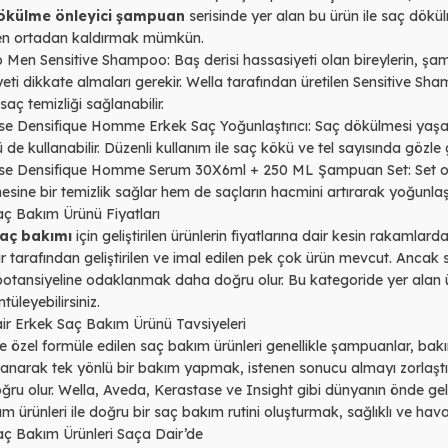
ökülme önleyici şampuan
serisinde yer alan bu ürün ile saç dökü
n ortadan kaldırmak mümkün.
p Men Sensitive Shampoo
: Baş derisi hassasiyeti olan bireylerin, ş
eti dikkate almaları gerekir. Wella tarafından üretilen Sensitive S
r saç temizliği sağlanabilir.
se Densifique Homme Erkek Saç Yoğunlaştırıcı
: Saç dökülmesi yaşay
 de kullanabilir. Düzenli kullanım ile saç kökü ve tel sayısında gözle g
se Densifique Homme Serum 30X6ml + 250 ML Şampuan Set:
Set o
esine bir temizlik sağlar hem de saçların hacmini artırarak yoğunlaşt
aç Bakım Ürünü Fiyatları
saç bakımı
için geliştirilen ürünlerin fiyatlarına dair kesin rakamla
 tarafından geliştirilen ve imal edilen pek çok ürün mevcut. Ancak
otansiyeline odaklanmak daha doğru olur. Bu kategoride yer alan ürü
tüleyebilirsiniz.
ir Erkek Saç Bakım Ürünü Tavsiyeleri
e özel formüle edilen saç bakım ürünleri genellikle şampuanlar, bakı
lanarak tek yönlü bir bakım yapmak, istenen sonucu almayı zorlaştı
ru olur. Wella, Aveda, Kerastase ve Insight gibi dünyanın önde gele
m ürünleri ile doğru bir saç bakım rutini oluşturmak, sağlıklı ve ha
aç Bakım Ürünleri Saça Dair’de