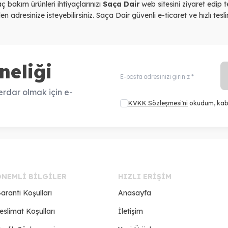
ç bakım ürünleri ihtiyaçlarınızı
Saça Dair
web sitesini ziyaret edip te
 adresinize isteyebilirsiniz. Saça Dair güvenli e-ticaret ve hızlı tesl
neliği
rdar olmak için e-
KVKK Sözleşmesi'ni
okudum, kab
ÖNEMLI BILGILER
HIZLI ERIŞIM
aranti Koşulları
Anasayfa
eslimat Koşulları
İletişim