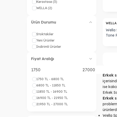
Dökülm
Kerastase
(3)
Şampu
WELLA
(2)
Tükendi
Ürün Durumu
WELL
Wella
Stoktakiler
Tone 
Beyaz
Yeni Ürünler
Siyah 
İndirimli Ürünler
Fiyat Aralığı
Erkek 
1750 TL - 6800 TL
içerisin
6800 TL - 11850 TL
ise kalı
11850 TL - 16900 TL
Erkek Sa
16900 TL - 21950 TL
Erkek s
problem
21950 TL - 27000 TL
ürünlerd
Wella 