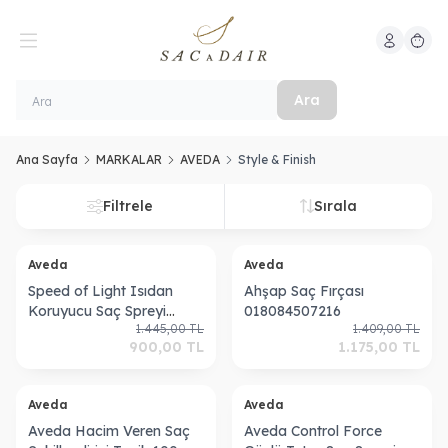
Hesabım
Sepeti
Ara
Ana Sayfa
MARKALAR
AVEDA
Style & Finish
Filtrele
Sırala
Tükendi
Aveda
Aveda
Speed of Light Isıdan
Ahşap Saç Fırçası
Koruyucu Saç Spreyi
018084507216
1.445,00
TL
1.409,00
TL
200ml 018084982068
900,00
TL
1.175,00
TL
ükendi
Tükendi
Aveda
Aveda
Aveda Hacim Veren Saç
Aveda Control Force