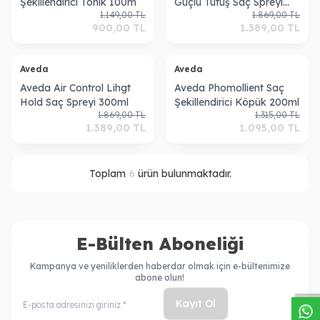
Şekillendirici Tonik 100m
Güçlü Tutuş Saç Spreyi
1.149,00
TL
1.869,00
TL
300ml
900,00
TL
1.389,00
TL
ükendi
Tükendi
Aveda
Aveda
Aveda Air Control Lihgt
Aveda Phomollient Saç
Hold Saç Spreyi 300ml
Şekillendirici Köpük 200ml
1.869,00
TL
1.315,00
TL
1.389,00
TL
1.095,00
TL
Toplam
6
ürün bulunmaktadır.
E-Bülten Aboneliği
W
h
a
s
a
p
p
D
e
s
t
e
H
a
t
t
Kampanya ve yeniliklerden haberdar olmak için e-bültenimize
abone olun!
Kayıt Ol