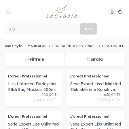
Hesabım
Sepeti
Ara
Ana Sayfa
MARKALAR
L'OREAL PROFESSIONNEL
LISS UNLIMIT
Filtrele
Sırala
ükendi
Tükendi
L'oreal Professionnel
L'oreal Professionnel
Liss Unlimited Düzleştirici
Serie Expert Liss Unlimited
Etkili Saç Maskesi 500ml
Elektriklenme Karşıtı ve
1.900,00
TL
630,00
TL
Yumuşaklık Veren
1.400,00
TL
570,00
TL
Şampuan 300 ml
ükendi
Tükendi
L'oreal Professionnel
L'oreal Professionnel
Serie Expert Liss Unlimited
Serie Expert Liss Unlimited