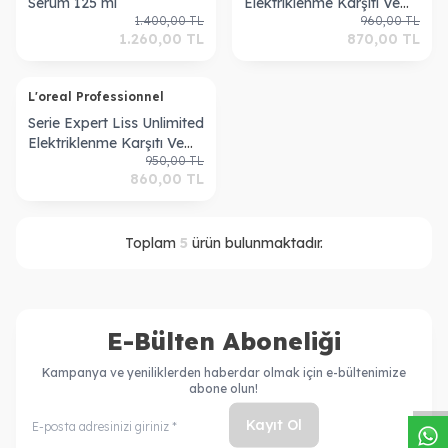
Serum 125 ml
Elektriklenme Karşıtı Ve
1.400,00
TL
960,00
TL
Yumuşaklık Veren
1.260,00
TL
870,00
TL
Şampuan 500 Ml
ükendi
L'oreal Professionnel
Serie Expert Liss Unlimited
Elektriklenme Karşıtı Ve
950,00
TL
Yoğun Yumuşaklık Veren
860,00
TL
Maske 250 Ml
Toplam
5
ürün bulunmaktadır.
E-Bülten Aboneliği
W
h
a
s
a
p
p
D
e
s
t
e
H
a
t
t
Kampanya ve yeniliklerden haberdar olmak için e-bültenimize
abone olun!
Kayıt Ol