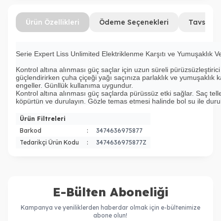
Ürün Özellikleri
Ödeme Seçenekleri
Tavsiye 
Serie Expert Liss Unlimited Elektriklenme Karşıtı ve Yumuşaklık
Kontrol altına alınması güç saçlar için uzun süreli pürüzsüzleştiric
güçlendirirken çuha çiçeği yağı saçınıza parlaklık ve yumuşaklık kat
engeller. Günllük kullanıma uygundur.
Kontrol altına alınması güç saçlarda pürüssüz etki sağlar. Saç tell
köpürtün ve durulayın. Gözle temas etmesi halinde bol su ile duru
Ürün Filtreleri
Barkod
:
3474636975877
Tedarikçi Ürün Kodu
:
3474636975877Z
E-Bülten Aboneliği
Kampanya ve yeniliklerden haberdar olmak için e-bültenimize
abone olun!