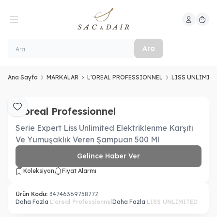
Hesabım
Sepeti
Ara
Ana Sayfa
MARKALAR
L'OREAL PROFESSIONNEL
LISS UNLIMIT
L'oreal Professionnel
Favoriye Ekle
Serie Expert Liss Unlimited Elektriklenme Karşıtı
Ve Yumuşaklık Veren Şampuan 500 Ml
Gelince Haber Ver
Koleksiyon
Fiyat Alarmı
Ürün Kodu:
3474636975877Z
Daha Fazla
L'oreal Professionnel
Daha Fazla
LISS UNLIMITED