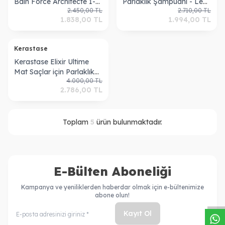
Bain Force Architecte 1-2
Parlaklık Şampuanı - Le
2.450,00
TL
2.710,00
TL
Şampuan 250ml
Bain 250 ml
1.838,00
TL
1.994,00
TL
ükendi
Kerastase
Kerastase Elixir Ultime
Mat Saçlar için Parlaklık
4.000,00
TL
Maskesi 200ml
2.786,00
TL
Toplam
5
ürün bulunmaktadır.
E-Bülten Aboneliği
W
h
a
s
a
p
p
D
e
s
t
e
H
a
t
t
Kampanya ve yeniliklerden haberdar olmak için e-bültenimize
abone olun!
Kayıt Ol