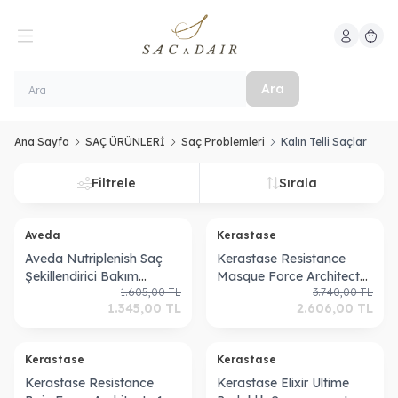
Hesabım
Sepeti
Ara
Ana Sayfa
SAÇ ÜRÜNLERİ
Saç Problemleri
Kalın Telli Saçlar
Filtrele
Sırala
Aveda
Kerastase
Aveda Nutriplenish Saç
Kerastase Resistance
Şekillendirici Bakım
Masque Force Architecte
1.605,00
TL
3.740,00
TL
Köpüğü 200ml
Maske 200ml Ciment
1.345,00
TL
2.606,00
TL
Kerastase
Kerastase
Kerastase Resistance
Kerastase Elixir Ultime