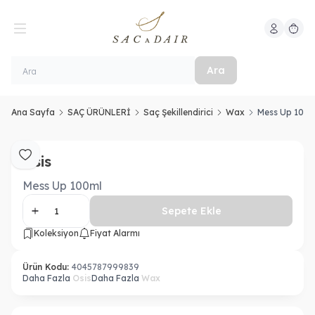
Hesabım
Sepeti
Ara
Ana Sayfa
SAÇ ÜRÜNLERİ
Saç Şekillendirici
Wax
Mess Up 100m
Osis
Favoriye Ekle
Mess Up 100ml
Sepete Ekle
Koleksiyon
Fiyat Alarmı
Ürün Kodu:
4045787999839
Daha Fazla
Osis
Daha Fazla
Wax