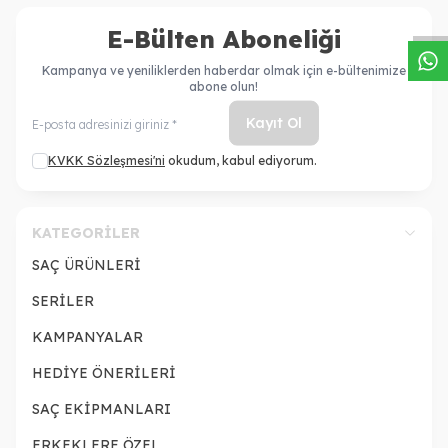
E-Bülten Aboneliği
Kampanya ve yeniliklerden haberdar olmak için e-bültenimize
abone olun!
Kayıt Ol
KVKK Sözleşmesi'ni
okudum, kabul ediyorum.
KATEGORILER
SAÇ ÜRÜNLERİ
SERİLER
KAMPANYALAR
HEDİYE ÖNERİLERİ
SAÇ EKİPMANLARI
ERKEKLERE ÖZEL