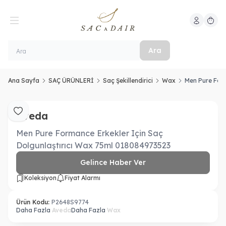
Hesabım
Sepeti
Ara
Ana Sayfa
SAÇ ÜRÜNLERİ
Saç Şekillendirici
Wax
Men Pure Form
Aveda
Favoriye Ekle
Men Pure Formance Erkekler Için Saç
Dolgunlaştırıcı Wax 75ml 018084973523
Gelince Haber Ver
Koleksiyon
Fiyat Alarmı
Ürün Kodu:
P2648S9774
Daha Fazla
Aveda
Daha Fazla
Wax