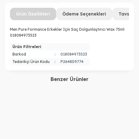
Ürün Özellikleri
Ödeme Seçenekleri
Tavsiye 
Men Pure Formance Erkekler Için Saç Dolgunlaştırıcı Wax 75ml
018084973523
Ürün Filtreleri
Barkod
:
018084973523
Tedarikçi Ürün Kodu
:
P2648S9774
Benzer Ürünler
Sebastian
Tigi
Seb Man The Dandy Hafif
Stick Wax 75 ml
Tutuşlu Krem Wax 75 ml
2.400,00
TL
2.200,00
TL