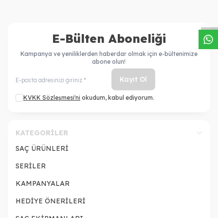
W
h
a
s
a
p
p
D
e
s
t
e
H
a
t
t
E-Bülten Aboneliği
Kampanya ve yeniliklerden haberdar olmak için e-bültenimize
abone olun!
Kayıt Ol
KVKK Sözleşmesi'ni
okudum, kabul ediyorum.
KATEGORILER
SAÇ ÜRÜNLERİ
SERİLER
KAMPANYALAR
HEDİYE ÖNERİLERİ