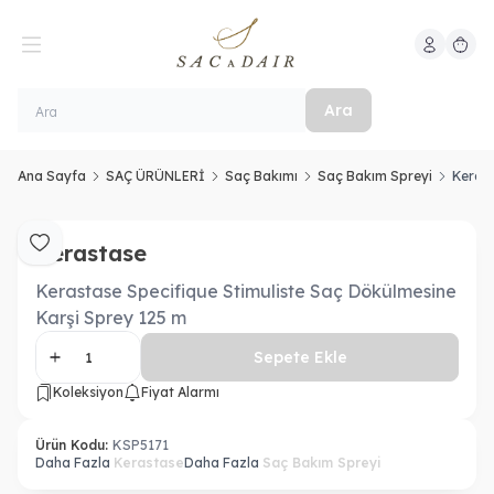
Hesabım
Sepeti
Ara
Ana Sayfa
SAÇ ÜRÜNLERİ
Saç Bakımı
Saç Bakım Spreyi
Kerast
Kerastase
Favoriye Ekle
Kerastase Specifique Stimuliste Saç Dökülmesine
Karşi Sprey 125 m
Sepete Ekle
Koleksiyon
Fiyat Alarmı
Ürün Kodu:
KSP5171
Daha Fazla
Kerastase
Daha Fazla
Saç Bakım Spreyi