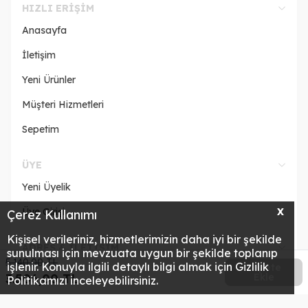
HIZLI ERIŞIM
Anasayfa
İletişim
Yeni Ürünler
Müşteri Hizmetleri
Sepetim
ÜYE
Yeni Üyelik
Üye Girişi
X
Çerez Kullanımı
Kişisel verileriniz, hizmetlerimizin daha iyi bir şekilde
ADRES & İLETİŞİM
sunulması için mevzuata uygun bir şekilde toplanıp
5.140,00
TL
işlenir. Konuyla ilgili detaylı bilgi almak için Gizlilik
Sepete
3.506,00
TL
Ekle
Politikamızı inceleyebilirsiniz.