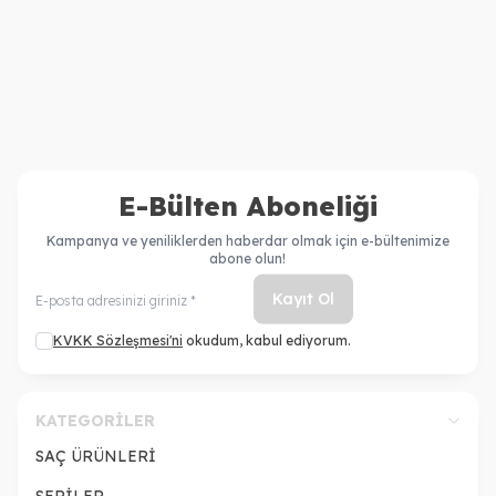
Prevention Dökülme
Vital Dermo Calm
2.710,00
TL
2.710,00
TL
Önleyici Şampuan 250
Şampuan 250 ml
2.100,00
TL
1.994,00
TL
E-Bülten Aboneliği
Kampanya ve yeniliklerden haberdar olmak için e-bültenimize
abone olun!
Kayıt Ol
KVKK Sözleşmesi'ni
okudum, kabul ediyorum.
KATEGORILER
SAÇ ÜRÜNLERİ