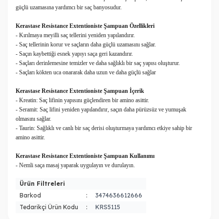
güçlü uzamasına yardımcı bir saç banyosudur.
Kerastase Resistance Extentioniste
Şampuan Özellikleri
- Kırılmaya meyilli saç tellerini yeniden yapılandırır.
- Saç tellerinin korur ve saçların daha güçlü uzamasını sağlar.
- Saçın kaybettiği esnek yapıyı saça geri kazandırır.
- Saçları derinlemesine temizler ve daha sağlıklı bir saç yapısı oluşturur.
- Saçları kökten uca onararak daha uzun ve daha güçlü sağlar
Kerastase Resistance Extentioniste
Şampuan İçerik
- Kreatin: Saç lifinin yapısını güçlendiren bir amino asittir.
- Seramit: Saç lifini yeniden yapılandırır, saçın daha pürüzsüz ve yumuşak
olmasını sağlar.
- Taurin: Sağlıklı ve canlı bir saç derisi oluşturmaya yardımcı etkiye sahip bir
amino asittir.
Kerastase Resistance Extentioniste Şampuan Kullanımı
- Nemli saça masaj yaparak uygulayın ve durulayın.
Ürün Filtreleri
Barkod
:
3474636612666
Tedarikçi Ürün Kodu
:
KRS5115