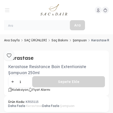
Hesabım
Sepeti
Ara
Ana Sayfa
SAÇ ÜRÜNLERİ
Saç Bakımı
Şampuan
Kerastase Res
Kerastase
Favoriye Ekle
Kerastase Resistance Bain Extentioniste
Şampuan 250ml
Sepete Ekle
Koleksiyon
Fiyat Alarmı
Ürün Kodu:
KRS5115
Daha Fazla
Kerastase
Daha Fazla
Şampuan