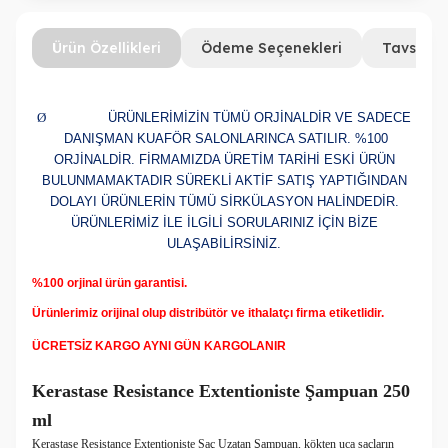
Ürün Özellikleri
Ödeme Seçenekleri
Tavsiye 
Ø
ÜRÜNLERİMİZİN TÜMÜ ORJİNALDİR VE SADECE
DANIŞMAN KUAFÖR SALONLARINCA SATILIR. %100
ORJİNALDİR. FİRMAMIZDA ÜRETİM TARİHİ ESKİ ÜRÜN
BULUNMAMAKTADIR SÜREKLİ AKTİF SATIŞ YAPTIĞINDAN
DOLAYI ÜRÜNLERİN TÜMÜ SİRKÜLASYON HALİNDEDİR.
ÜRÜNLERİMİZ İLE İLGİLİ SORULARINIZ İÇİN BİZE
ULAŞABİLİRSİNİZ.
%100 orjinal ürün garantisi.
Ürünlerimiz orijinal olup distribütör ve ithalatçı firma etiketlidir.
ÜCRETSİZ KARGO AYNI GÜN KARGOLANIR
Kerastase Resistance Extentioniste Şampuan 250
ml
Kerastase Resistance Extentioniste Saç Uzatan Şampuan, kökten uca saçların