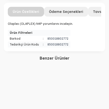
Ürün Özellikleri
Ödeme Seçenekleri
Tavsiye 
Olaplex (OLAPLEX) N4P yorumlarını inceleyin.
Ürün Filtreleri
Barkod
:
850018802772
Tedarikçi Ürün Kodu
:
850018802772
Benzer Ürünler
Olaplex
Olaplex
Olaplex No. 3 Complete
NO0-5 SCALP
Repair Treatment Onarıcı
LONGEVİTY TREATMENT
Şampuan Öncesi Bakım
7.650,00
TL
50ML UNIV V0
3.950,00
TL
370 ml