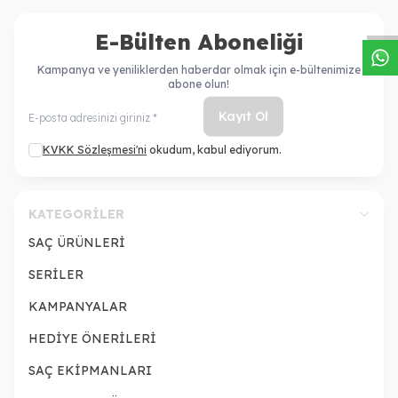
W
h
a
s
a
p
p
D
e
s
t
e
H
a
t
t
E-Bülten Aboneliği
Kampanya ve yeniliklerden haberdar olmak için e-bültenimize
abone olun!
Kayıt Ol
KVKK Sözleşmesi'ni
okudum, kabul ediyorum.
KATEGORILER
SAÇ ÜRÜNLERİ
SERİLER
KAMPANYALAR
HEDİYE ÖNERİLERİ
SAÇ EKİPMANLARI