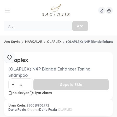
Hesabım
Sepeti
Ara
Ana Sayfa
MARKALAR
OLAPLEX
(OLAPLEX) N4P Blonde Enhance
Olaplex
Favoriye Ekle
(OLAPLEX) N4P Blonde Enhancer Toning
Shampoo
Sepete Ekle
Koleksiyon
Fiyat Alarmı
Ürün Kodu:
850018802772
Daha Fazla
Olaplex
Daha Fazla
OLAPLEX