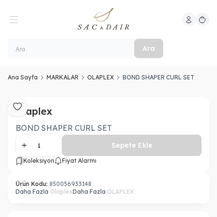
Hesabım
Sepeti
Ara
Ana Sayfa
MARKALAR
OLAPLEX
BOND SHAPER CURL SET
Olaplex
Favoriye Ekle
BOND SHAPER CURL SET
Sepete Ekle
Koleksiyon
Fiyat Alarmı
Ürün Kodu:
850056933148
Daha Fazla
Olaplex
Daha Fazla
OLAPLEX