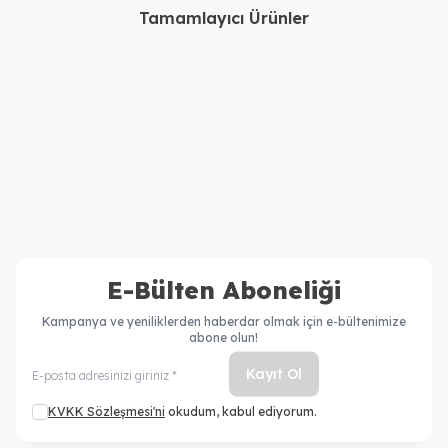
Tamamlayıcı Ürünler
Kerastase
Kerastase
Kerastase Resistance
Kerastase Resistance Bain
Ciment Anti Usure Saç
Extentioniste Şampuan
4.600,00
TL
2.710,00
TL
Kremi 200 ml + Resistance
250ml
3.662,00
TL
1.994,00
TL
Bain De Force Architecte
Şampuan 250 ml
E-Bülten Aboneliği
Kampanya ve yeniliklerden haberdar olmak için e-bültenimize
abone olun!
Kayıt Ol
KVKK Sözleşmesi'ni
okudum, kabul ediyorum.