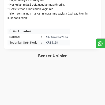
* Saçlarınızı iyice durulayınız.
* Her kullanımda 2 defa uygulanması önerilir.
* Gözle temas etmesinden kaçınınız.
* İşlem sonrasında markanın yıpranmış saçlara özel saç kremini
kullanabilirsiniz.
W
h
a
s
a
p
p
D
e
s
t
e
H
a
t
t
Ürün Filtreleri
Barkod
:
3474630539563
Tedarikçi Ürün Kodu
:
KRS5128
Benzer Ürünler
L'oreal Professionnel
Olaplex
Loreal Professionnel
NO 4C CLARİFYİNG
Absolut Repair Şampuan
SHAMPOO 250ML
Refilli 1000 ml
4.500,00
TL
2.700,00
TL