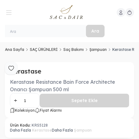
Hesabım
Sepeti
Ara
Ana Sayfa
SAÇ ÜRÜNLERİ
Saç Bakımı
Şampuan
Kerastase Res
Kerastase
Favoriye Ekle
Kerastase Resistance Bain Force Architecte
Onarıcı Şampuan 500 ml
Sepete Ekle
Koleksiyon
Fiyat Alarmı
Ürün Kodu:
KRS5128
Daha Fazla
Kerastase
Daha Fazla
Şampuan