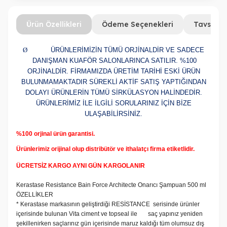
Ürün Özellikleri
Ödeme Seçenekleri
Tavsiye 
Ø
ÜRÜNLERİMİZİN TÜMÜ ORJİNALDİR VE SADECE
DANIŞMAN KUAFÖR SALONLARINCA SATILIR. %100
ORJİNALDİR. FİRMAMIZDA ÜRETİM TARİHİ ESKİ ÜRÜN
BULUNMAMAKTADIR SÜREKLİ AKTİF SATIŞ YAPTIĞINDAN
DOLAYI ÜRÜNLERİN TÜMÜ SİRKÜLASYON HALİNDEDİR.
ÜRÜNLERİMİZ İLE İLGİLİ SORULARINIZ İÇİN BİZE
ULAŞABİLİRSİNİZ.
%100 orjinal ürün garantisi.
Ürünlerimiz orijinal olup distribütör ve ithalatçı firma etiketlidir.
ÜCRETSİZ KARGO AYNI GÜN KARGOLANIR
Kerastase Resistance Bain Force Architecte Onarıcı Şampuan 500 ml
ÖZELLİKLER
* Kerastase markasının geliştirdiği RESİSTANCE serisinde ürünler
içerisinde bulunan Vita ciment ve topseal ile saç yapınız yeniden
şekillenirken saçlarınız gün içerisinde maruz kaldığı tüm olumsuz dış