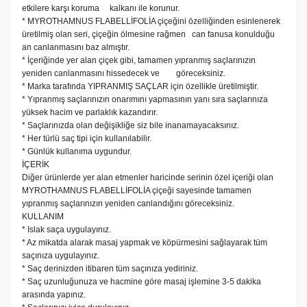
etkilere karşı koruma kalkanı ile korunur.
* MYROTHAMNUS FLABELLİFOLİA çiçeğini özelliğinden esinlenerek
üretilmiş olan seri, çiçeğin ölmesine rağmen can fanusa konulduğu
an canlanmasını baz almıştır.
* İçeriğinde yer alan çiçek gibi, tamamen yıpranmış saçlarınızın
yeniden canlanmasını hissedecek ve göreceksiniz.
* Marka tarafında YIPRANMIŞ SAÇLAR için özellikle üretilmiştir.
* Yıpranmış saçlarınızın onarımını yapmasının yanı sıra saçlarınıza
yüksek hacim ve parlaklık kazandırır.
* Saçlarınızda olan değişikliğe siz bile inanamayacaksınız.
* Her türlü saç tipi için kullanılabilir.
* Günlük kullanıma uygundur.
İÇERİK
Diğer ürünlerde yer alan etmenler haricinde serinin özel içeriği olan
MYROTHAMNUS FLABELLİFOLİA çiçeği sayesinde tamamen
yıpranmış saçlarınızın yeniden canlandığını göreceksiniz.
KULLANIM
* Islak saça uygulayınız.
* Az mikatda alarak masaj yapmak ve köpürmesini sağlayarak tüm
saçınıza uygulayınız.
* Saç derinizden itibaren tüm saçınıza yediriniz.
* Saç uzunluğunuza ve hacmine göre masaj işlemine 3-5 dakika
arasında yapınız.