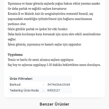
Yıpranmış ve hasar görmüş saçlarda yoğun bakım etkisi yaratan maske
ile daha parlak ve sağlıklı saçlara kavuşturur.
Kreatin R ve Maleik Asit ile zenginleştirilen restoratif formül, saç
yapısındaki esnekliğin iyileştirilmesi için bağların onarılmasına
yardımcı olur.
Gözle görülür parlak ve ipeksi bir etki bırakır.
Daha fazla kırılmaya karşı korumak için uzun süre etkili nemlendirme
sağlar.
İşlem görmüş, yıpranmış ve hasarlı saçlar için uygundur.
Uygulama
Temiz ve havlu ile nemi alınmış saçlara uygulayın.
Saç boy ve uçlarına uygulayıp 5-10 dakika beklettikten sonra durulayın.
Ürün Filtreleri
Barkod
:
3474636613168
Tedarikçi Ürün Kodu
:
KRS5117
W
h
a
s
a
p
p
D
e
s
t
e
H
a
t
t
Benzer Ürünler