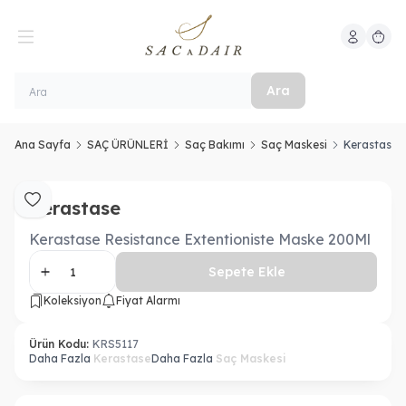
Hesabım
Sepeti
Ara
Ana Sayfa
SAÇ ÜRÜNLERİ
Saç Bakımı
Saç Maskesi
Kerastase R
Kerastase
Favoriye Ekle
Kerastase Resistance Extentioniste Maske 200Ml
Sepete Ekle
Koleksiyon
Fiyat Alarmı
Ürün Kodu:
KRS5117
Daha Fazla
Kerastase
Daha Fazla
Saç Maskesi