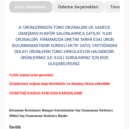
Ürün Özellikleri
Ödeme Seçenekleri
Tavsiye 
Ø
ÜRÜNLERİMİZİN TÜMÜ ORJİNALDİR VE SADECE
DANIŞMAN KUAFÖR SALONLARINCA SATILIR. %100
ORJİNALDİR. FİRMAMIZDA ÜRETİM TARİHİ ESKİ ÜRÜN
BULUNMAMAKTADIR SÜREKLİ AKTİF SATIŞ YAPTIĞINDAN
DOLAYI ÜRÜNLERİN TÜMÜ SİRKÜLASYON HALİNDEDİR.
ÜRÜNLERİMİZ İLE İLGİLİ SORULARINIZ İÇİN BİZE
ULAŞABİLİRSİNİZ.
%100 orjinal ürün garantisi.
Ürünlerimiz orijinal olup distribütör ve ithalatçı firma etiketlidir.
ÜCRETSİZ KARGO AYNI GÜN KARGOLANIR
Kérastase Resistance Masque Extentioniste Saç Uzamasına Yardımcı
200ml
Saç Uzamasına Yardımcı Maske
Özellik