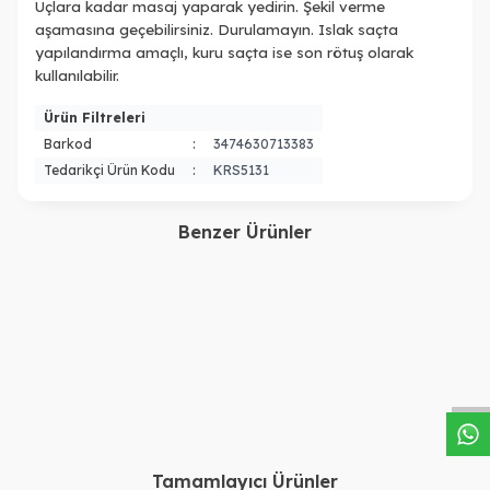
Uçlara kadar masaj yaparak yedirin. Şekil verme
aşamasına geçebilirsiniz. Durulamayın. Islak saçta
yapılandırma amaçlı, kuru saçta ise son rötuş olarak
kullanılabilir.
Ürün Filtreleri
Barkod
:
3474630713383
Tedarikçi Ürün Kodu
:
KRS5131
Benzer Ürünler
Kerastase
Kerastase
Kerastase Genesis Serum
Kerastase Blond Absolu
W
h
a
s
a
p
p
D
e
s
t
e
H
a
t
t
Anti-Chute Fortifiant
Cicaplasme Isıya Karşı
4.060,00
TL
3.140,00
TL
Dökilme Önleyici 90 ml
Koruyan Serum 150ml
2.786,00
TL
2.800,00
TL
Tamamlayıcı Ürünler