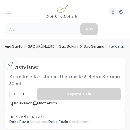
Hesabım
Sepeti
Ara
Ana Sayfa
SAÇ ÜRÜNLERİ
Saç Bakımı
Saç Serumu
Kerastase R
Kerastase
Favoriye Ekle
Kerastase Resistance Therapiste 3-4 Saç Serumu
30 ml
Sepete Ekle
Koleksiyon
Fiyat Alarmı
Ürün Kodu:
KRS5131
Daha Fazla
Kerastase
Daha Fazla
Saç Serumu