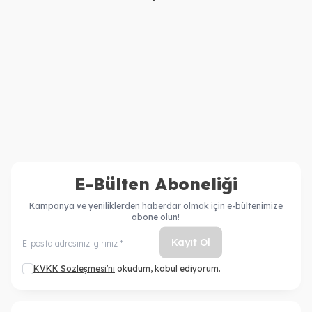
Kerastase
Kerastase
Kerastase Resistance
Kerastase Resistance Bain
Ciment Anti Usure Saç
Extentioniste Şampuan
4.600,00
TL
2.710,00
TL
Kremi 200 ml + Resistance
250ml
3.662,00
TL
1.994,00
TL
Bain De Force Architecte
Şampuan 250 ml
E-Bülten Aboneliği
Kampanya ve yeniliklerden haberdar olmak için e-bültenimize
abone olun!
Kayıt Ol
KVKK Sözleşmesi'ni
okudum, kabul ediyorum.