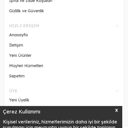
İptal ve İade Koşulları
Gizlilik ve Güvenlik
HIZLI ERIŞIM
Anasayfa
İletişim
Yeni Ürünler
Müşteri Hizmetleri
Sepetim
ÜYE
Yeni Üyelik
Üye Girişi
X
Çerez Kullanımı
Kişisel verileriniz, hizmetlerimizin daha iyi bir şekilde
ADRES & İLETİŞİM
sunulması için mevzuata uygun bir şekilde toplanıp