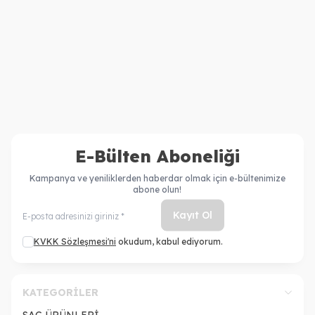
Kerastase Resistance
Kerastase Resistance Bain
Ciment Anti Usure Saç
Extentioniste Şampuan
4.600,00
TL
2.710,00
TL
Kremi 200 ml + Resistance
250ml
3.662,00
TL
1.994,00
TL
Bain De Force Architecte
Şampuan 250 ml
E-Bülten Aboneliği
Kampanya ve yeniliklerden haberdar olmak için e-bültenimize
abone olun!
Kayıt Ol
KVKK Sözleşmesi'ni
okudum, kabul ediyorum.
KATEGORILER