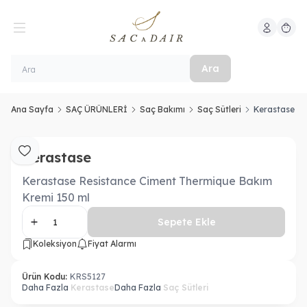
Hesabım
Sepeti
Ara
Ana Sayfa
SAÇ ÜRÜNLERİ
Saç Bakımı
Saç Sütleri
Kerastase Re
Kerastase
Favoriye Ekle
Kerastase Resistance Ciment Thermique Bakım
Kremi 150 ml
Sepete Ekle
Koleksiyon
Fiyat Alarmı
Ürün Kodu:
KRS5127
Daha Fazla
Kerastase
Daha Fazla
Saç Sütleri