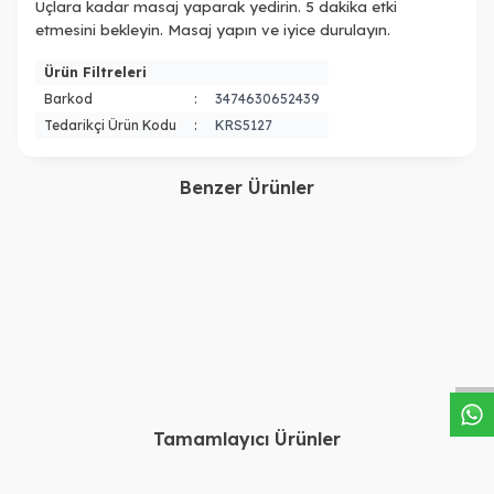
Uçlara kadar masaj yaparak yedirin. 5 dakika etki
etmesini bekleyin. Masaj yapın ve iyice durulayın.
Ürün Filtreleri
Barkod
:
3474630652439
Tedarikçi Ürün Kodu
:
KRS5127
Benzer Ürünler
Kerastase
Kerastase
Kerastase Blond Absolu
Kerastase Resistance
Cicaflash Sarı saç için
Ciment Anti Usure Bakım
W
h
a
s
a
p
p
D
e
s
t
e
H
a
t
t
3.140,00
TL
2.870,00
TL
Bakım Sütü 250ml.
Sütü 200 ml
2.350,00
TL
2.078,00
TL
Tamamlayıcı Ürünler
Kerastase
Kerastase