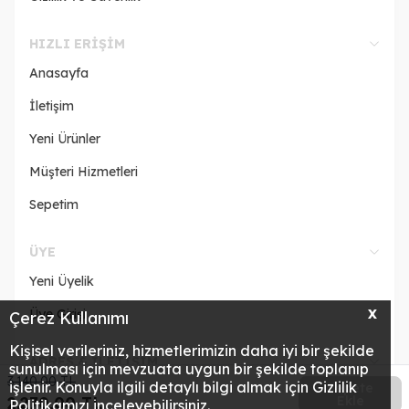
HIZLI ERIŞIM
Anasayfa
İletişim
Yeni Ürünler
Müşteri Hizmetleri
Sepetim
ÜYE
Yeni Üyelik
Üye Girişi
X
Çerez Kullanımı
Kişisel verileriniz, hizmetlerimizin daha iyi bir şekilde
ADRES & İLETİŞİM
sunulması için mevzuata uygun bir şekilde toplanıp
3.140,00
TL
işlenir. Konuyla ilgili detaylı bilgi almak için Gizlilik
Sepete
2.270,00
TL
Ekle
Politikamızı inceleyebilirsiniz.