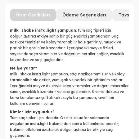
Ürün Özellikleri
Ödeme Seçenekleri
Tavsiye 
milk_shake insta.light şampuan
, tüm saç tipleri için
dolgunlaştırıcı etkiye sahip bir güçlendirici şampuandır. Saçı
nazikçe temizler ve kolay taranabilir hale getirir, yumuşak ve
parlak bir görünüm kazandırır. İçeriğindeki meyve özleri
sayesinde saça vitaminler ve değerli mineraller sağlar, esneklik
kazandırır ve saçı güçlendirir.
Ne işe yarar?
milk_shake insta.light şampuan, saçı nazikçe temizler ve kolay
taranabilir hale getirir, yumuşak ve parlak bir görünüm sağlar.
İçeriğindeki meyve özleriyle saça vitaminler ve değerli mineraller
sunar, esneklik kazandırır ve saçı güçlendirir. Kremsi dokusu ve
karşı konulamaz şeftali kokusuyla bu şampuan, keyifli bir
kullanım deneyimi sunar.
Kimler için uygundur?
Tüm saç tipleri için idealdir. Özellikle kuaför salonunda
uygulanan insta.light bakımından sonra kullanılması önerilir;
bakımın etkilerini uzatarak dolgunlaştırıcı bir etkiyle saçı
güçlendirir.