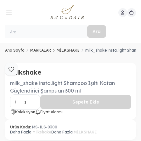
Hesabım
Sepeti
Ara
Ana Sayfa
MARKALAR
MİLKSHAKE
milk_shake insta.light Shampo
Milkshake
Favoriye Ekle
milk_shake insta.light Shampoo Işıltı Katan
Güçlendirici Şampuan 300 ml
Sepete Ekle
Koleksiyon
Fiyat Alarmı
Ürün Kodu:
MS-ILS-0300
Daha Fazla
Milkshake
Daha Fazla
MİLKSHAKE