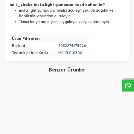
milk_shake insta.light şampuan nasıl kullanılır?
insta.light şampuanı nemli saça eşit şekilde dağıtın ve
köpürtün, ardından durulayın.
İkinci bir yıkama işlemi uygulayın ve iyice durulayın.
Ürün Filtreleri
Barkod
:
8032274175926
Tedarikçi Ürün Kodu
:
MS-ILS-0300
W
h
a
s
a
p
p
D
e
s
t
e
H
a
t
t
Benzer Ürünler
Milkshake
Milkshake
Milk Shake Lifestyling
İnce Telli Saçlar için Enerji
Thermo Protector Isıdan
Veren Losyon-Energizing
Koruyucu Şekillendirici
900,00
TL
Blend Scalp Treatment 4 x
2.750,00
TL
Sprey 200 Ml
12 ml 8032274060338