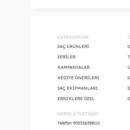
KATEGORILER
SAÇ ÜRÜNLERİ
G
SERİLER
T
KAMPANYALAR
Ü
HEDİYE ÖNERİLERİ
S
SAÇ EKİPMANLARI
İ
ERKEKLERE ÖZEL
G
ADRES & İLETİŞİM
Telefon
905326388111