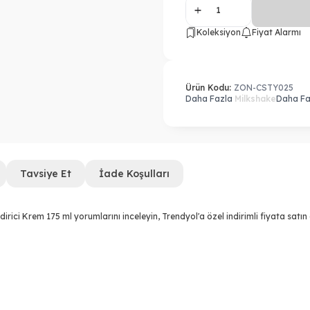
Koleksiyon
Fiyat Alarmı
Ürün Kodu:
ZON-CSTY025
Daha Fazla
Milkshake
Daha F
Tavsiye Et
İade Koşulları
irici Krem 175 ml yorumlarını inceleyin, Trendyol'a özel indirimli fiyata satın 