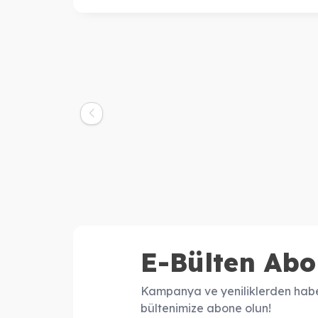
Milkshake
Mil
Milk Shake Lifestyling Thermo
İnc
Protector Isıdan Koruyucu
Los
Şekillendirici Sprey 200 Ml
900,00
TL
Tre
E-Bülten Abo
Kampanya ve yeniliklerden habe
bültenimize abone olun!