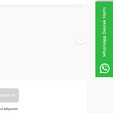
Whatsapp Destek Hattı
Milkshake
nditioner
Milk_shake Whipped Cream Flower
aç Kremi 350
Çiçek Esanslı Vegan Durulanmayan
1.200,00
TL
Bakım Köpüğü 200 ml
1.000,00
TL
Kayıt Ol
ul ediyorum.