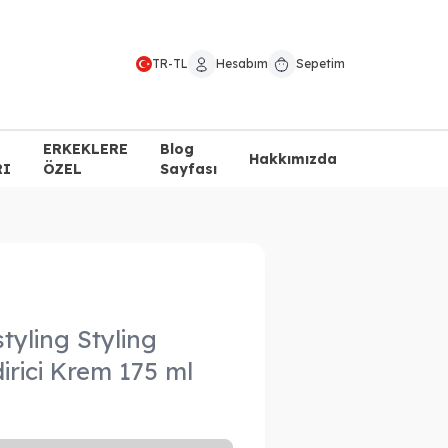
TR
-
TL
Hesabım
Sepetim
ERKEKLERE
Blog
Hakkımızda
RI
ÖZEL
Sayfası
tyling Styling
dirici Krem 175 ml