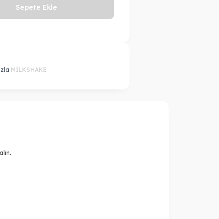
Sepete Ekle
azla
MİLKSHAKE
alın.