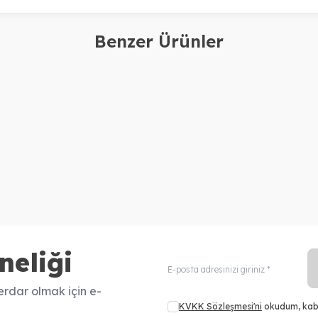
Benzer Ürünler
kshake
Milkshake
e Telli Saçlar için Enerji Veren
milk_shake Leave In Co
yon-Energizing Blend Scalp
Flower Durulanmayan S
atment 4 x 12 ml 8032274060338
2.750,00
TL
ml
neliği
rdar olmak için e-
KVKK Sözleşmesi'ni
okudum, kab