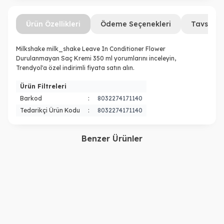
Ürün Özellikleri
Ödeme Seçenekleri
Tavsiye 
Milkshake milk_shake Leave In Conditioner Flower
Durulanmayan Saç Kremi 350 ml yorumlarını inceleyin,
Trendyol'a özel indirimli fiyata satın alın.
Ürün Filtreleri
Barkod
:
8032274171140
Tedarikçi Ürün Kodu
:
8032274171140
Benzer Ürünler
Milkshake
Milkshake
Milk Shake Lifestyling
İnce Telli Saçlar için Enerji
Thermo Protector Isıdan
Veren Losyon-Energizing
Koruyucu Şekillendirici
900,00
TL
Blend Scalp Treatment 4 x
2.750,00
TL
Sprey 200 Ml
12 ml 8032274060338