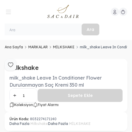
Hesabım
Sepeti
Ara
Ana Sayfa
MARKALAR
MİLKSHAKE
milk_shake Leave In Conditi
Milkshake
Favoriye Ekle
milk_shake Leave In Conditioner Flower
Durulanmayan Saç Kremi 350 ml
Sepete Ekle
Koleksiyon
Fiyat Alarmı
Ürün Kodu:
8032274171140
Daha Fazla
Milkshake
Daha Fazla
MİLKSHAKE