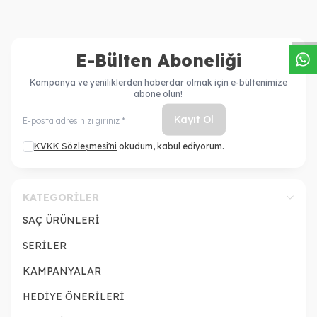
W
h
a
s
a
p
p
D
e
s
t
e
H
a
t
t
E-Bülten Aboneliği
Kampanya ve yeniliklerden haberdar olmak için e-bültenimize
abone olun!
Kayıt Ol
KVKK Sözleşmesi'ni
okudum, kabul ediyorum.
KATEGORILER
SAÇ ÜRÜNLERİ
SERİLER
KAMPANYALAR
HEDİYE ÖNERİLERİ