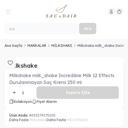
Hesabım
Sepeti
Ara
Ana Sayfa
MARKALAR
MİLKSHAKE
Milkshake milk_shake Incredi
Milkshake
Favoriye Ekle
Milkshake milk_shake Incredible Milk 12 Effects
Durulanmayan Saç Kremi 250 ml
Sepete Ekle
Koleksiyon
Fiyat Alarmı
Ürün Kodu:
8032274175100
Daha Fazla
Milkshake
Daha Fazla
MİLKSHAKE