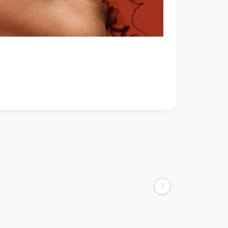
Olaplex
 Enhancer
NO4 FİNE BOND MAİNTENANCE
SHAMPOO 250ML
2.700,00
TL
2.700,00
TL