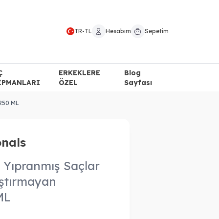
TR
-
TL
Hesabım
Sepetim
Ç
ERKEKLERE
Blog
İPMANLARI
ÖZEL
Sayfası
 250 ML
onals
 Yıpranmış Saçlar
aştırmayan
ML