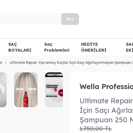
Ara
SAÇ
Saç
HEDİYE
SA
BOYALARI
Problemleri
ÖNERİLERİ
EK
n
Ultimate Repair Yıpranmış Saçlar İçin Saçı Ağırlaştırmayan Şampuan
Wella Professi
Ultimate Repair
İçin Saçı Ağırl
Şampuan 250 
1.750,00
TL