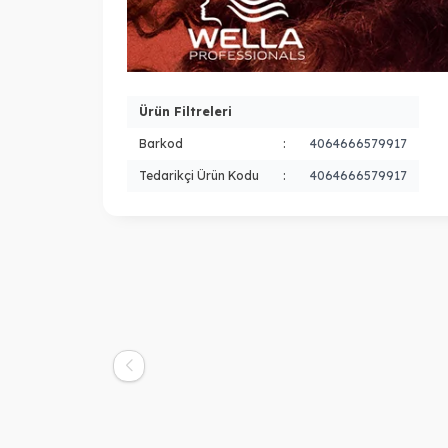
Ürün Filtreleri
Barkod
:
4064666579917
Tedarikçi Ürün Kodu
:
4064666579917
L'oreal Professionnel
Ola
Loreal Professionnel Absolut Repair
NO
Şampuan Refilli 1000 ml
25
4.500,00
TL