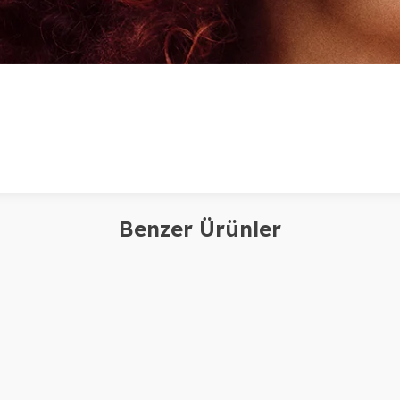
Benzer Ürünler
plex
Olaplex
 4C CLARİFYİNG SHAMPOO
(OLAPLEX) N4P Blonde
0ML
Toning Shampoo
2.700,00
TL