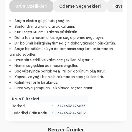
Ürün Özellikleri
Ödeme Seçenekleri
Tavsiye 
Saçta ekstra güçlü tutuş sağlar.
Sonlandırma ürünü olarak kullanın.
Kuru saça 30 cm uzaktan püskürtün.
Daha fazla hacim etkisi için saç diplerine uygulayın.
Bir bölümü belirginleştirmek için daha yakından püskürtün.
Saçın bir bölümünü ya da tamamını saçı katılaştırmadan
anında sabitler.
Uzun süre etkili ve kalıcı saç şekilleri oluşturur.
Nemin saç şeklini bozmasını engeller.
Saç yüzeyinde parlak ve ışıltılı bir görünüm oluşturur.
Yapışık ve yağlı bir his bırakmadan saçı şekillendirir.
Kalıntı ve tortu bırakmaz.
Fırça veya şampuan ile kolayca saçtan arınır.
Ürün Filtreleri
Barkod
:
3474636476633
Tedarikçi Ürün Kodu
:
3474636476602
Benzer Ürünler