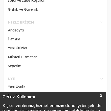
İptal ve İade Koşulları
Gizlilik ve Güvenlik
HIZLI ERIŞIM
Anasayfa
İletişim
Yeni Ürünler
Müşteri Hizmetleri
Sepetim
ÜYE
Yeni Üyelik
Üye Girişi
X
Çerez Kullanımı
Kişisel verileriniz, hizmetlerimizin daha iyi bir şekilde
ADRES & İLETİŞİM
sunulması için mevzuata uygun bir şekilde toplanıp