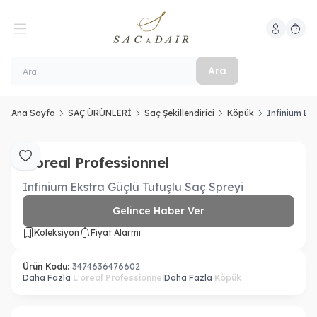
Hesabım
Sepeti
Ara
Ana Sayfa
SAÇ ÜRÜNLERİ
Saç Şekillendirici
Köpük
Infinium Ek
L'oreal Professionnel
Favoriye Ekle
Infinium Ekstra Güçlü Tutuşlu Saç Spreyi
Gelince Haber Ver
Koleksiyon
Fiyat Alarmı
Ürün Kodu:
3474636476602
Daha Fazla
L'oreal Professionnel
Daha Fazla
Köpük