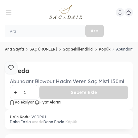
Hesabım
Sepeti
Ara
Ana Sayfa
SAÇ ÜRÜNLERİ
Saç Şekillendirici
Köpük
Abundant Bl
Aveda
Favoriye Ekle
Abundant Blowout Hacim Veren Saç Misti 150ml
Sepete Ekle
Koleksiyon
Fiyat Alarmı
Ürün Kodu:
VCDP01
Daha Fazla
Aveda
Daha Fazla
Köpük