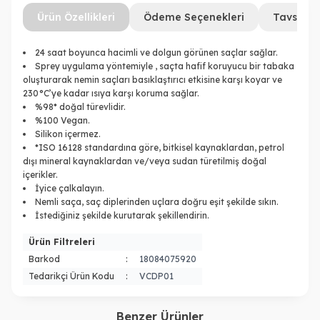
Ürün Özellikleri
Ödeme Seçenekleri
Tavsiye 
24 saat boyunca hacimli ve dolgun görünen saçlar sağlar.
Sprey uygulama yöntemiyle , saçta hafif koruyucu bir tabaka
oluşturarak nemin saçları basıklaştırıcı etkisine karşı koyar ve
230°C’ye kadar ısıya karşı koruma sağlar.
%98* doğal türevlidir.
%100 Vegan.
Silikon içermez.
*ISO 16128 standardına göre, bitkisel kaynaklardan, petrol
dışı mineral kaynaklardan ve/veya sudan türetilmiş doğal
içerikler.
İyice çalkalayın.
Nemli saça, saç diplerinden uçlara doğru eşit şekilde sıkın.
İstediğiniz şekilde kurutarak şekillendirin.
Ürün Filtreleri
Barkod
:
18084075920
Tedarikçi Ürün Kodu
:
VCDP01
Benzer Ürünler