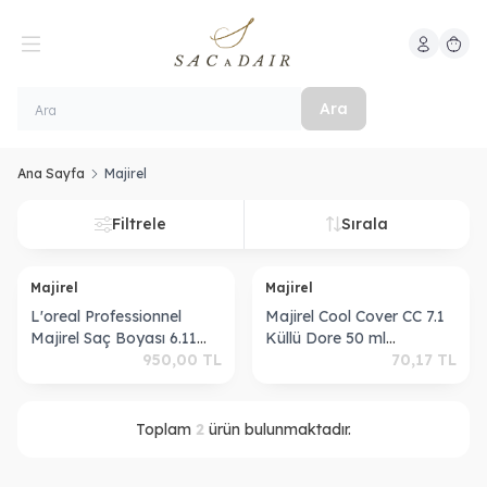
Hesabım
Sepeti
Ara
Ana Sayfa
Majirel
Filtrele
Sırala
ükendi
Tükendi
Majirel
Majirel
L'oreal Professionnel
Majirel Cool Cover CC 7.1
Majirel Saç Boyası 6.11
Küllü Dore 50 ml
Koyu Kumral Yoğun Küllü
950,00
TL
3474630575554
70,17
TL
50ml
Toplam
2
ürün bulunmaktadır.