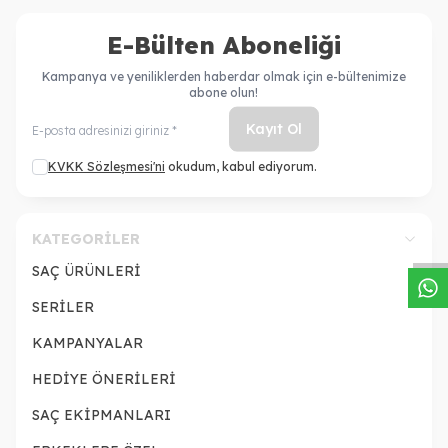
E-Bülten Aboneliği
Kampanya ve yeniliklerden haberdar olmak için e-bültenimize
abone olun!
Kayıt Ol
KVKK Sözleşmesi'ni
okudum, kabul ediyorum.
W
h
a
s
a
p
p
D
e
s
t
e
H
a
t
t
KATEGORILER
SAÇ ÜRÜNLERİ
SERİLER
KAMPANYALAR
HEDİYE ÖNERİLERİ
SAÇ EKİPMANLARI