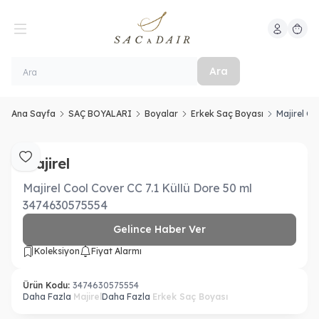
Hesabım
Sepeti
Ara
Ana Sayfa
SAÇ BOYALARI
Boyalar
Erkek Saç Boyası
Majirel C
Majirel
Favoriye Ekle
Majirel Cool Cover CC 7.1 Küllü Dore 50 ml
3474630575554
Gelince Haber Ver
Koleksiyon
Fiyat Alarmı
Ürün Kodu:
3474630575554
Daha Fazla
Majirel
Daha Fazla
Erkek Saç Boyası