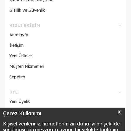
Gizlilik ve Güvenlik
HIZLI ERIŞIM
Anasayfa
İletişim
Yeni Ürünler
Müşteri Hizmetleri
Sepetim
ÜYE
Yeni Üyelik
Üye Girişi
X
Çerez Kullanımı
Kişisel verileriniz, hizmetlerimizin daha iyi bir şekilde
ADRES & İLETİŞİM
sunulması için mevzuata uygun bir şekilde toplanıp