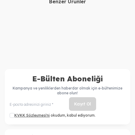
Benzer Ürünler
İNOA
İNOA
İNOA Amonyaksız Saç
İNOA Saç Boyası 6,11
Boyası No: 6.0 60Ml.
Koyu Kumral Yoğun Küllü
990,00
TL
3474630529731
990,00
TL
(Oksidansız)
E-Bülten Aboneliği
Kampanya ve yeniliklerden haberdar olmak için e-bültenimize
abone olun!
Kayıt Ol
KVKK Sözleşmesi'ni
okudum, kabul ediyorum.