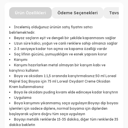
Ürün Özellikleri
Ödeme Seçenekleri
Tavsiye 
İncelemiş olduğunuz ürünün satış fiyatını satıcı
belirlemektedir.
Beyaz saçların eşit ve dengeli bir şekilde kapanmasını sağlar
Uzun süre kalıcı, yoğun ve canlı renklere sahip olmanızı sağlar
2-3 seviyeye kadar ton açma ve kapama özelliği vardır
Saç lifinin gücünü, yumuşaklığını ve esnek yapısını korur
Karışımı
Karışımı hazırlarken metal olmayan bir karışım kabı ve
karıştırıcı kullanın
Boya ve oksidanı 1:1,5 oranında karıştırmalısınız:50 ml Loreal
Majirel Saç Boyası için 75 ml Loreal Oxydant Creme Oksidan
Krem kullanmalısınız
Boya ile oksidanı puding kıvamı elde edinceye kadar karıştırın
Uygulama
Boya karışımını yıkanmamış saça uygulayın:Boyayı dip boyası
işlemleri için sadece diplere, normal boyama için diplerden
başlayarak uçlara doğru tüm saça uygulayın
Boyayı metalik renklerde 15-35 dakika, diğer tüm renklerde 35
dakika bekletin