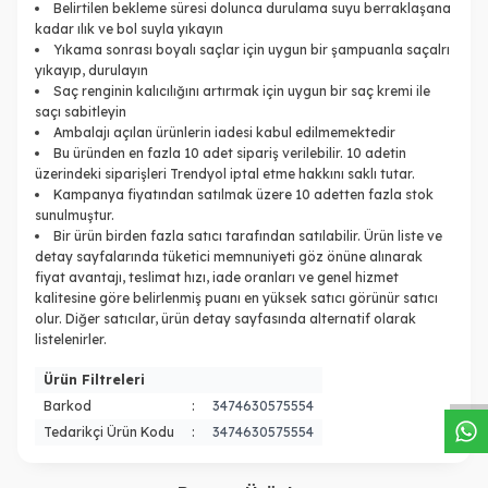
Belirtilen bekleme süresi dolunca durulama suyu berraklaşana
kadar ılık ve bol suyla yıkayın
Yıkama sonrası boyalı saçlar için uygun bir şampuanla saçalrı
yıkayıp, durulayın
Saç renginin kalıcılığını artırmak için uygun bir saç kremi ile
saçı sabitleyin
Ambalajı açılan ürünlerin iadesi kabul edilmemektedir
Bu üründen en fazla 10 adet sipariş verilebilir. 10 adetin
üzerindeki siparişleri Trendyol iptal etme hakkını saklı tutar.
Kampanya fiyatından satılmak üzere 10 adetten fazla stok
sunulmuştur.
Bir ürün birden fazla satıcı tarafından satılabilir. Ürün liste ve
detay sayfalarında tüketici memnuniyeti göz önüne alınarak
fiyat avantajı, teslimat hızı, iade oranları ve genel hizmet
kalitesine göre belirlenmiş puanı en yüksek satıcı görünür satıcı
olur. Diğer satıcılar, ürün detay sayfasında alternatif olarak
W
h
a
s
a
p
p
D
e
s
t
e
H
a
t
t
listelenirler.
Ürün Filtreleri
Barkod
:
3474630575554
Tedarikçi Ürün Kodu
:
3474630575554