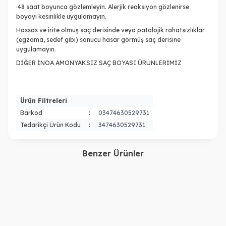
·48 saat boyunca gözlemleyin. Alerjik reaksiyon gözlenirse
boyayı kesinlikle uygulamayın.
Hassas ve irite olmuş saç derisinde veya patolojik rahatsızlıklar
(egzama, sedef gibi) sonucu hasar görmüş saç derisine
uygulamayın.
DİĞER İNOA AMONYAKSIZ SAÇ BOYASI ÜRÜNLERİMİZ
Ürün Filtreleri
Barkod
:
03474630529731
Tedarikçi Ürün Kodu
:
3474630529731
Benzer Ürünler
İNOA
İNOA
İNOA Amonyaksız Saç
İNOA Amonyaksız Saç
Boyası No: 6.0 60Ml.
Boyası 7 Kumral
990,00
TL
3474630415546
990,00
TL
(oksidansız)