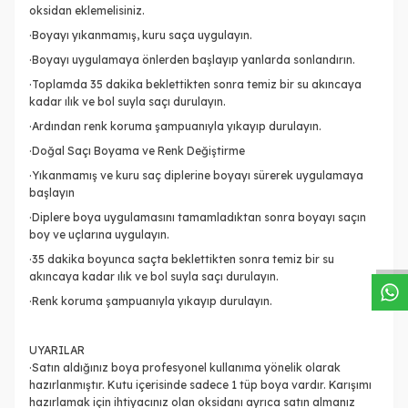
oksidan eklemelisiniz.
·Boyayı yıkanmamış, kuru saça uygulayın.
·Boyayı uygulamaya önlerden başlayıp yanlarda sonlandırın.
·Toplamda 35 dakika beklettikten sonra temiz bir su akıncaya
kadar ılık ve bol suyla saçı durulayın.
·Ardından renk koruma şampuanıyla yıkayıp durulayın.
·Doğal Saçı Boyama ve Renk Değiştirme
·Yıkanmamış ve kuru saç diplerine boyayı sürerek uygulamaya
başlayın
W
h
a
s
a
p
p
D
e
s
t
e
H
a
t
t
·Diplere boya uygulamasını tamamladıktan sonra boyayı saçın
boy ve uçlarına uygulayın.
·35 dakika boyunca saçta beklettikten sonra temiz bir su
akıncaya kadar ılık ve bol suyla saçı durulayın.
·Renk koruma şampuanıyla yıkayıp durulayın.
UYARILAR
·Satın aldığınız boya profesyonel kullanıma yönelik olarak
hazırlanmıştır. Kutu içerisinde sadece 1 tüp boya vardır. Karışımı
hazırlamak için ihtiyacınız olan oksidanı ayrıca satın almanız