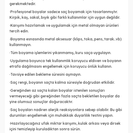
gerekmektedir.
·Profesyonel boyalar sadece saç boyamak için tasarlanmıştır.
Kirpik, kaş, sakal, bıyık gibi farklı kullanımlar için uygun değildir.
·Karışımı hazırlamak ve uygulamak için metal olmayan ürünleri
tercih edin.
·Boyama esnasında metal aksesuar (klips, toka, pens, tarak..vb)
kullanmayın.
·Tüm boyama işlemlerini yıkanmamış, kuru saça uygulayın.
·Uygulama boyunca tek kullanımlık koruyucu eldiven ve boyanın
etrafa dağılmasını engellemek için koruyucu önlük kullanın.
·Tavsiye edilen bekleme süresini aşmayın.
·Saç rengi, boyanın saçta kalma süresiyle doğrudan etkilidir.
·Gereğinden az saçta kalan boyalar istenilen sonuçları
vermeyeceği gibi gereğinden fazla saçta bekletilen boyalar da
yine olumsuz sonuçlar doğuracaktır.
·Saç boyaları nadiren alerjik reaksiyonlara sebep olabilir. Bu gibi
durumları engellemek için muhakkak duyarlılık testini yapın.
·Hazırlayacağınız ufak miktar karışımı, kulak arkası veya dirsek
içini temizleyip kuruladıktan sonra sürün.