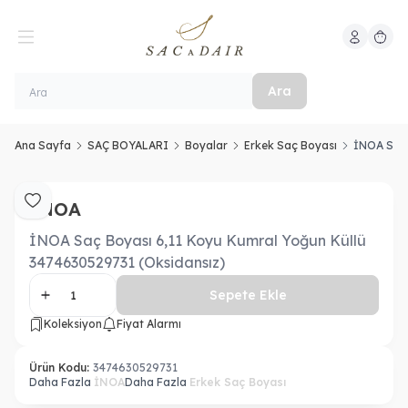
Hesabım
Sepeti
Ara
Ana Sayfa
SAÇ BOYALARI
Boyalar
Erkek Saç Boyası
İNOA Saç 
İNOA
Favoriye Ekle
İNOA Saç Boyası 6,11 Koyu Kumral Yoğun Küllü
3474630529731 (Oksidansız)
Sepete Ekle
Koleksiyon
Fiyat Alarmı
Ürün Kodu:
3474630529731
Daha Fazla
İNOA
Daha Fazla
Erkek Saç Boyası