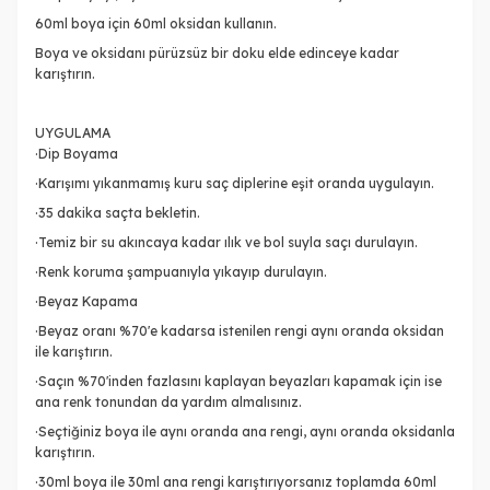
60ml boya için 60ml oksidan kullanın.
Boya ve oksidanı pürüzsüz bir doku elde edinceye kadar
karıştırın.
UYGULAMA
·Dip Boyama
·Karışımı yıkanmamış kuru saç diplerine eşit oranda uygulayın.
·35 dakika saçta bekletin.
·Temiz bir su akıncaya kadar ılık ve bol suyla saçı durulayın.
·Renk koruma şampuanıyla yıkayıp durulayın.
·Beyaz Kapama
·Beyaz oranı %70'e kadarsa istenilen rengi aynı oranda oksidan
ile karıştırın.
·Saçın %70'inden fazlasını kaplayan beyazları kapamak için ise
ana renk tonundan da yardım almalısınız.
·Seçtiğiniz boya ile aynı oranda ana rengi, aynı oranda oksidanla
karıştırın.
·30ml boya ile 30ml ana rengi karıştırıyorsanız toplamda 60ml