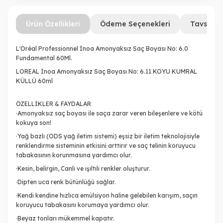
Ürün Özellikleri
Ödeme Seçenekleri
Tavsiye 
L'Oréal Professionnel İnoa Amonyaksız Saç Boyası No: 6.0
Fundamental 60Ml.
LOREAL İnoa Amonyaksız Saç Boyası No: 6.11 KOYU KUMRAL
KÜLLÜ 60ml
ÖZELLİKLER & FAYDALAR
·Amonyaksız saç boyası ile saça zarar veren bileşenlere ve kötü
kokuya son!
·Yağ bazlı (ODS yağ iletim sistemi) eşsiz bir iletim teknolojisiyle
renklendirme sisteminin etkisini arttırır ve saç telinin koruyucu
tabakasının korunmasına yardımcı olur.
·Kesin, belirgin, Canlı ve ışıltılı renkler oluşturur.
·Dipten uca renk bütünlüğü sağlar.
·Kendi kendine hızlıca emülsiyon haline gelebilen karışım, saçın
koruyucu tabakasını korumaya yardımcı olur.
·Beyaz tonları mükemmel kapatır.