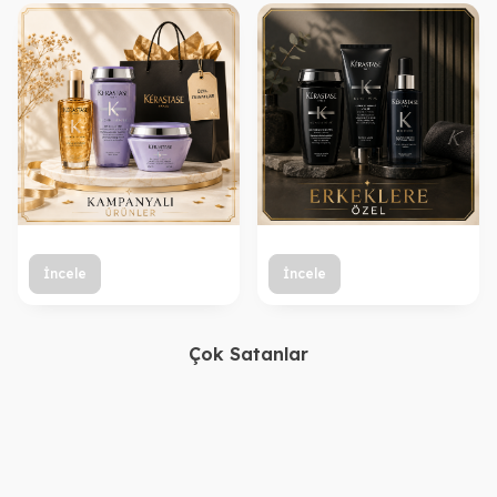
İncele
İncele
Çok Satanlar
Kerastase
Kerastase
Kerastase Blond Absolu
Kerastase Blond Absolu
Bain Lumiere Şampuan
Cicaflash Sarı saç için
2.710,00
TL
3.140,00
TL
250 ml
Bakım Sütü 250ml.