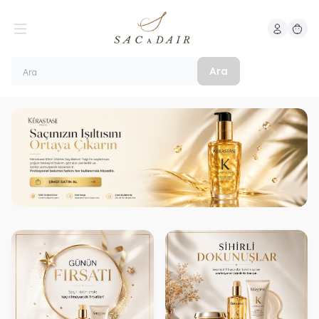
Hesabım
Sepeti
Ara