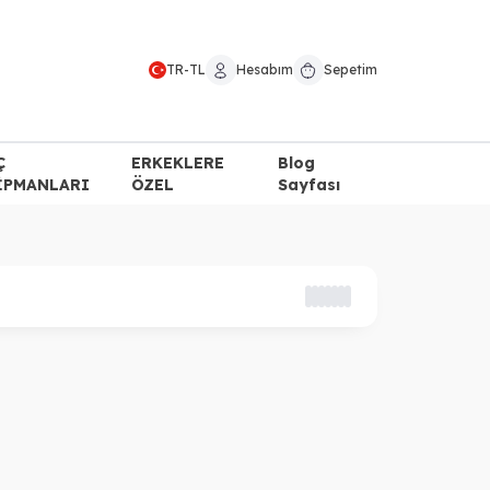
TR
-
TL
Hesabım
Sepetim
Ç
ERKEKLERE
Blog
İPMANLARI
ÖZEL
Sayfası