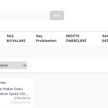
Ara
SAÇ
Saç
HEDİYE
SA
BOYALARI
Problemleri
ÖNERİLERİ
EK
tian
re Maker Doku
dıran Sprey 150 ml
2.700,00
TL
10581019
1.850,00
TL