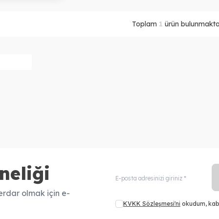
Toplam
1
ürün bulunmaktad
neliği
rdar olmak için e-
KVKK Sözleşmesi'ni
okudum, kab