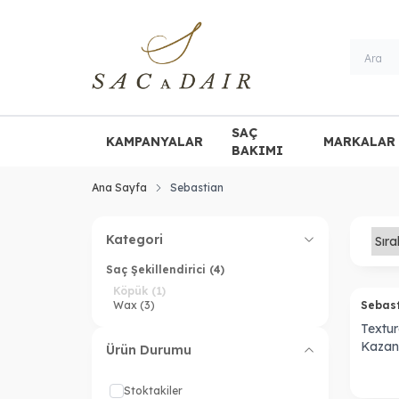
SAÇ
KAMPANYALAR
MARKALAR
BAKIMI
Ana Sayfa
Sebastian
Kategori
Saç Şekillendirici
(4)
Köpük
(1)
Wax
(3)
Sebas
Textu
Kazan
Ürün Durumu
80056
Stoktakiler