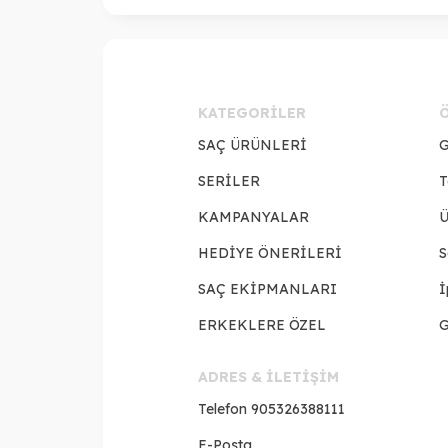
KATEGORILER
SAÇ ÜRÜNLERİ
G
SERİLER
T
KAMPANYALAR
Ü
HEDİYE ÖNERİLERİ
S
SAÇ EKİPMANLARI
İ
ERKEKLERE ÖZEL
G
ADRES & İLETİŞİM
Telefon
905326388111
E-Posta