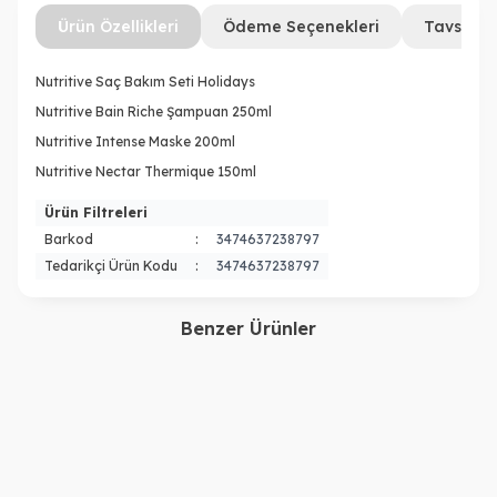
Ürün Özellikleri
Ödeme Seçenekleri
Tavsiye 
Nutritive Saç Bakım Seti Holidays
Nutritive Bain Riche Şampuan 250ml
Nutritive Intense Maske 200ml
Nutritive Nectar Thermique 150ml
Ürün Filtreleri
Barkod
:
3474637238797
Tedarikçi Ürün Kodu
:
3474637238797
Benzer Ürünler
Kerastase
Kerastase
Nutritive Nutritive Kuru
Kerastase Nutritive Bain
Saçlar Için Üçlü Set
Satin Riche Yoğun
6.890,00
TL
3.710,00
TL
Nemlendirici Şampuan 500
5.250,00
TL
2.618,00
TL
ml