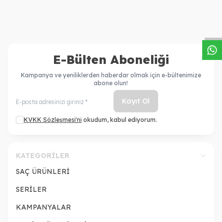
W
h
a
s
a
p
p
D
e
s
t
e
H
a
t
t
E-Bülten Aboneliği
Kampanya ve yeniliklerden haberdar olmak için e-bültenimize
abone olun!
Kayıt Ol
KVKK Sözleşmesi'ni
okudum, kabul ediyorum.
KATEGORILER
SAÇ ÜRÜNLERİ
SERİLER
KAMPANYALAR