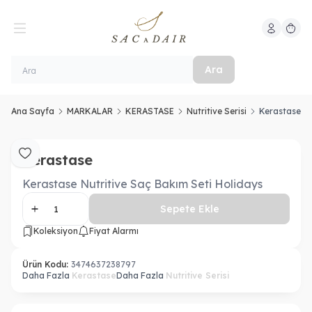
Hesabım
Sepeti
Ara
Ana Sayfa
MARKALAR
KERASTASE
Nutritive Serisi
Kerastase Nu
Kerastase
Favoriye Ekle
Kerastase Nutritive Saç Bakım Seti Holidays
Sepete Ekle
Koleksiyon
Fiyat Alarmı
Ürün Kodu:
3474637238797
Daha Fazla
Kerastase
Daha Fazla
Nutritive Serisi