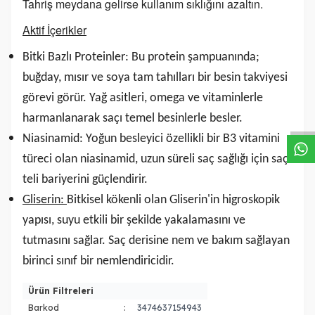
Tahriş meydana gelirse kullanım sıklığını azaltın.
Aktif İçerikler
Bitki Bazlı Proteinler: Bu protein şampuanında;
buğday, mısır ve soya tam tahılları bir besin takviyesi
W
h
a
s
a
p
p
D
e
s
t
e
H
a
t
t
görevi görür. Yağ asitleri, omega ve vitaminlerle
harmanlanarak saçı temel besinlerle besler.
Niasinamid: Yoğun besleyici özellikli bir B3 vitamini
türeci olan niasinamid, uzun süreli saç sağlığı için saç
teli bariyerini güçlendirir.
Gliserin:
Bitkisel kökenli olan Gliserin'in higroskopik
yapısı, suyu etkili bir şekilde yakalamasını ve
tutmasını sağlar. Saç derisine nem ve bakım sağlayan
birinci sınıf bir nemlendiricidir.
Ürün Filtreleri
Barkod
:
3474637154943