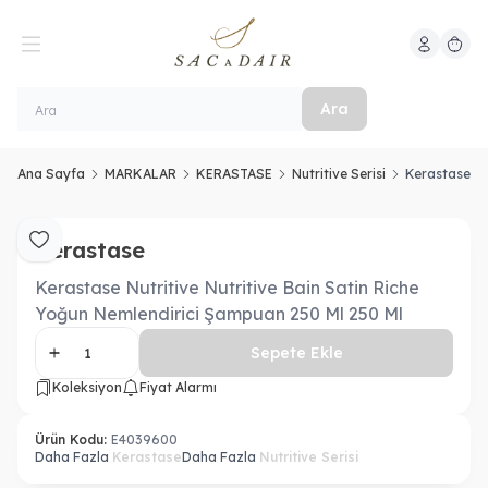
Hesabım
Sepeti
Ara
Ana Sayfa
MARKALAR
KERASTASE
Nutritive Serisi
Kerastase Nu
Kerastase
Favoriye Ekle
Kerastase Nutritive Nutritive Bain Satin Riche
Yoğun Nemlendirici Şampuan 250 Ml 250 Ml
Sepete Ekle
Koleksiyon
Fiyat Alarmı
Ürün Kodu:
E4039600
Daha Fazla
Kerastase
Daha Fazla
Nutritive Serisi