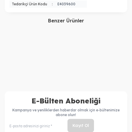
Tedarikçi Ürün Kodu
:
E4039600
Benzer Ürünler
Kerastase
Kerastase
Nutritive Nutritive Kuru
Kerastase Nutritive Bain
Saçlar Için Üçlü Set
Satin Riche Yoğun
6.890,00
TL
3.710,00
TL
Nemlendirici Şampuan 500
5.250,00
TL
2.618,00
TL
ml
E-Bülten Aboneliği
Kampanya ve yeniliklerden haberdar olmak için e-bültenimize
abone olun!
Kayıt Ol