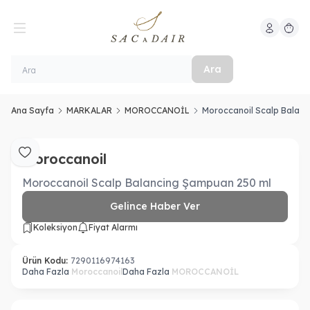
Hesabım
Sepeti
Ara
Ana Sayfa
MARKALAR
MOROCCANOİL
Moroccanoil Scalp Balan
Moroccanoil
Favoriye Ekle
Moroccanoil Scalp Balancing Şampuan 250 ml
Gelince Haber Ver
Koleksiyon
Fiyat Alarmı
Ürün Kodu:
7290116974163
Daha Fazla
Moroccanoil
Daha Fazla
MOROCCANOİL