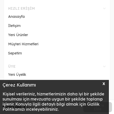
HIZLI ERIŞIM
Anasayfa
İletişim
Yeni Ürünler
Müşteri Hizmetleri
Sepetim
ÜYE
Yeni Üyelik
Üye Girişi
X
Çerez Kullanımı
Kişisel verileriniz, hizmetlerimizin daha iyi bir şekilde
ADRES & İLETİŞİM
sunulması için mevzuata uygun bir şekilde toplanıp
işlenir. Konuyla ilgili detaylı bilgi almak için Gizlilik
Sepete
1.790,00
TL
Politikamızı inceleyebilirsiniz.
Ekle