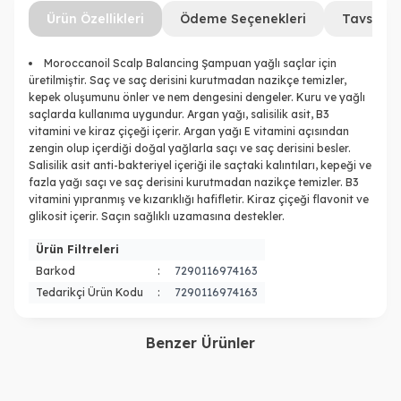
Ürün Özellikleri
Ödeme Seçenekleri
Tavsiye 
Moroccanoil Scalp Balancing Şampuan yağlı saçlar için
üretilmiştir. Saç ve saç derisini kurutmadan nazikçe temizler,
kepek oluşumunu önler ve nem dengesini dengeler. Kuru ve yağlı
saçlarda kullanıma uygundur. Argan yağı, salisilik asit, B3
vitamini ve kiraz çiçeği içerir. Argan yağı E vitamini açısından
zengin olup içerdiği doğal yağlarla saçı ve saç derisini besler.
Salisilik asit anti-bakteriyel içeriği ile saçtaki kalıntıları, kepeği ve
fazla yağı saçı ve saç derisini kurutmadan nazikçe temizler. B3
vitamini yıpranmış ve kızarıklığı hafifletir. Kiraz çiçeği flavonit ve
glikosit içerir. Saçın sağlıklı uzamasına destekler.
Ürün Filtreleri
Barkod
:
7290116974163
Tedarikçi Ürün Kodu
:
7290116974163
Benzer Ürünler
Moroccanoil
Moroccanoil