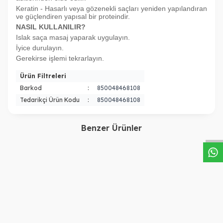
Keratin - Hasarlı veya gözenekli saçları yeniden yapılandıran
ve güçlendiren yapısal bir proteindir.
NASIL KULLANILIR?
Islak saça masaj yaparak uygulayın.
İyice durulayın.
Gerekirse işlemi tekrarlayın.
Ürün Filtreleri
Barkod
:
850048468108
Tedarikçi Ürün Kodu
:
850048468108
W
h
a
s
a
p
p
D
e
s
t
e
H
a
t
t
Benzer Ürünler
Moroccanoil
Moroccanoil
Moroccanoil Besleyici ve
Moroccanoil Besleyici ve
Nemlendirici Saç ve Vücut
Nemlendirici Saç ve Vücut
Spreyi Mist 100 ml
Spreyi 30 ml
1.990,00
TL
840,00
TL