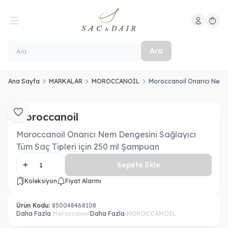
Hesabım
Sepeti
Ara
Ana Sayfa
MARKALAR
MOROCCANOİL
Moroccanoil Onarıcı Nem D
Moroccanoil
Favoriye Ekle
Moroccanoil Onarıcı Nem Dengesini Sağlayıcı
Tüm Saç Tipleri için 250 ml Şampuan
Sepete Ekle
Koleksiyon
Fiyat Alarmı
Ürün Kodu:
850048468108
Daha Fazla
Moroccanoil
Daha Fazla
MOROCCANOİL