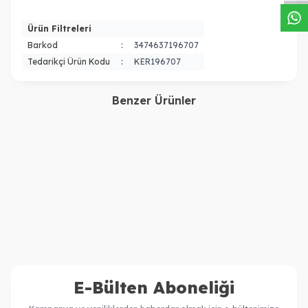
Ürün Filtreleri
Barkod
:
3474637196707
Tedarikçi Ürün Kodu
:
KER196707
Benzer Ürünler
Kerastase
Kerastase
Kerastase Premiere Serum
Kerastase Premiere
Filler Fondamental
Concentré Décalcifiant
4.260,00
TL
4.720,00
TL
Elektriklenme Karşıtı
Ultra-Réparateur Onarım
3.150,00
TL
3.206,00
TL
Onarım Sağlayan Saç
Sağlayan Şampuan Öncesi
Serumu 90 ml
Bakım 250 ml
E-Bülten Aboneliği