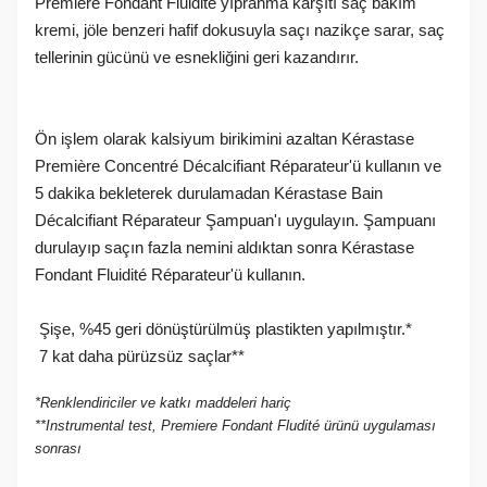
Première Fondant Fluidité yıpranma karşıtı saç bakım
kremi, jöle benzeri hafif dokusuyla saçı nazikçe sarar, saç
tellerinin gücünü ve esnekliğini geri kazandırır.
Ön işlem olarak kalsiyum birikimini azaltan Kérastase
Première Concentré Décalcifiant Réparateur'ü kullanın ve
5 dakika bekleterek durulamadan Kérastase Bain
Décalcifiant Réparateur Şampuan'ı uygulayın. Şampuanı
durulayıp saçın fazla nemini aldıktan sonra Kérastase
Fondant Fluidité Réparateur'ü kullanın.
Şişe, %45 geri dönüştürülmüş plastikten yapılmıştır.*
7 kat daha pürüzsüz saçlar**
*Renklendiriciler ve katkı maddeleri hariç
W
h
a
s
a
p
p
D
e
s
t
e
H
a
t
t
**Instrumental test, Premiere Fondant Fludité ürünü uygulaması
sonrası