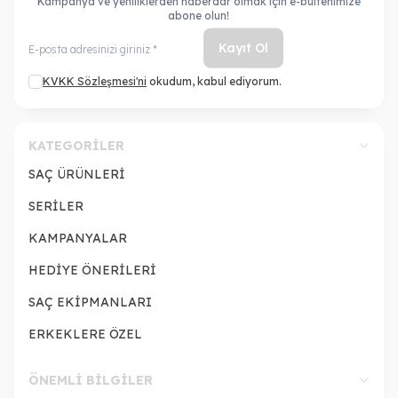
Kampanya ve yeniliklerden haberdar olmak için e-bültenimize
abone olun!
Kayıt Ol
KVKK Sözleşmesi'ni
okudum, kabul ediyorum.
KATEGORILER
SAÇ ÜRÜNLERİ
SERİLER
KAMPANYALAR
HEDİYE ÖNERİLERİ
SAÇ EKİPMANLARI
ERKEKLERE ÖZEL
ÖNEMLI BILGILER