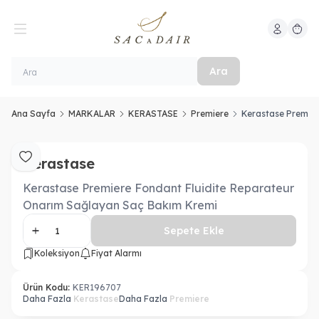
Hesabım
Sepeti
Ara
Ana Sayfa
MARKALAR
KERASTASE
Premiere
Kerastase Premier
Kerastase
Favoriye Ekle
Kerastase Premiere Fondant Fluidite Reparateur
Onarım Sağlayan Saç Bakım Kremi
Sepete Ekle
Koleksiyon
Fiyat Alarmı
Ürün Kodu:
KER196707
Daha Fazla
Kerastase
Daha Fazla
Premiere