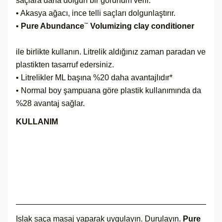
saçlara daha dolgun bir görünüm verir.
• Akasya ağacı, ince telli saçları dolgunlaştırır.
•
Pure Abundance
Volumizing clay conditioner
™
ile birlikte kullanın. Litrelik aldığınız zaman paradan ve
plastikten tasarruf edersiniz.
• Litrelikler ML başına %20 daha avantajlıdır*
• Normal boy şampuana göre plastik kullanımında da
%28 avantaj sağlar.
KULLANIM
Islak saça masaj yaparak uygulayın. Durulayın.
Pure