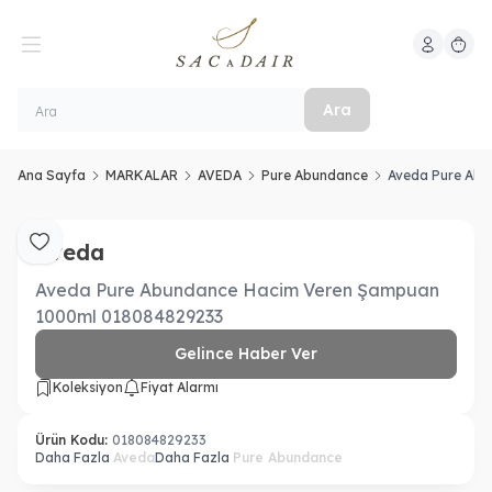
Hesabım
Sepeti
Ara
Ana Sayfa
MARKALAR
AVEDA
Pure Abundance
Aveda Pure Ab
Aveda
Favoriye Ekle
Aveda Pure Abundance Hacim Veren Şampuan
1000ml 018084829233
Gelince Haber Ver
Koleksiyon
Fiyat Alarmı
Ürün Kodu:
018084829233
Daha Fazla
Aveda
Daha Fazla
Pure Abundance