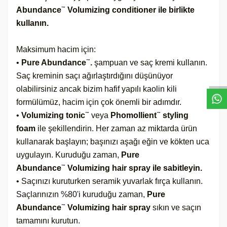
Abundance
Volumizing conditioner ile birlikte
™
kullanın.
Maksimum hacim için:
W
h
a
s
a
p
p
D
e
s
t
e
H
a
t
t
•
Pure Abundance
.
şampuan ve saç kremi kullanın.
™
Saç kreminin saçı ağırlaştırdığını düşünüyor
olabilirsiniz ancak bizim hafif yapılı kaolin kili
formülümüz, hacim için çok önemli bir adımdır.
•
Volumizing tonic
veya
Phomollient
styling
™
™
foam
ile şekillendirin. Her zaman az miktarda ürün
kullanarak başlayın; başınızı aşağı eğin ve kökten uca
uygulayın. Kuruduğu zaman,
Pure
Abundance
Volumizing hair spray ile sabitleyin.
™
• Saçınızı kuruturken seramik yuvarlak fırça kullanın.
Saçlarınızın %80'i kuruduğu zaman,
Pure
Abundance
Volumizing hair spray
sıkın ve saçın
™
tamamını kurutun.