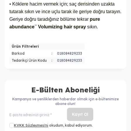
• Köklere hacim vermek için; saç derisinden uzakta
tutarak sıkın ve ince uçlu tarak ile geriye doğru tarayın.
Geriye doğru taradığınız bölüme tekrar
pure
abundance
Volumizing hair spray
sıkın.
™
Ürün Filtreleri
Barkod
:
018084829233
Tedarikçi Ürün Kodu
:
018084829233
E-Bülten Aboneliği
Kampanya ve yeniliklerden haberdar olmak için e-bültenimize
abone olun!
Kayıt Ol
KVKK Sözleşmesi'ni
okudum, kabul ediyorum.