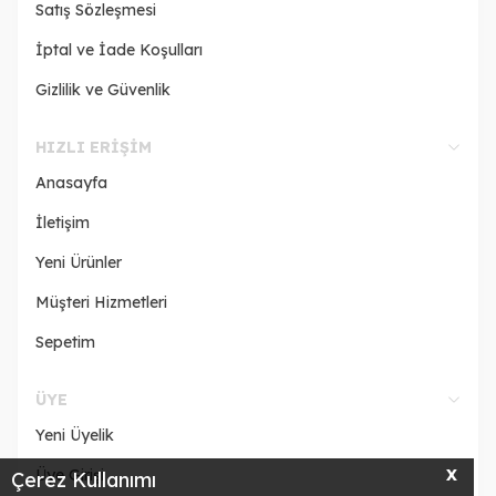
Satış Sözleşmesi
İptal ve İade Koşulları
Gizlilik ve Güvenlik
HIZLI ERIŞIM
Anasayfa
İletişim
Yeni Ürünler
Müşteri Hizmetleri
Sepetim
ÜYE
Yeni Üyelik
Üye Girişi
X
Çerez Kullanımı