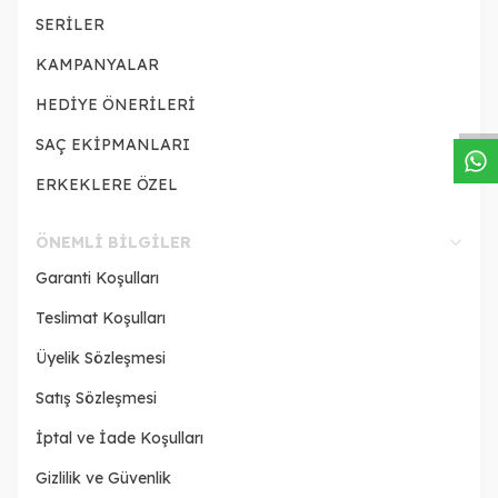
SERİLER
W
h
a
s
a
p
p
D
e
s
t
e
H
a
t
t
KAMPANYALAR
HEDİYE ÖNERİLERİ
SAÇ EKİPMANLARI
ERKEKLERE ÖZEL
ÖNEMLI BILGILER
Garanti Koşulları
Teslimat Koşulları
Üyelik Sözleşmesi
Satış Sözleşmesi
İptal ve İade Koşulları
Gizlilik ve Güvenlik