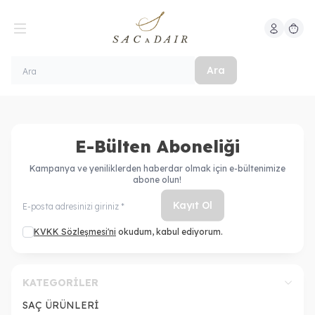
Hesabım
Sepeti
Ara
E-Bülten Aboneliği
Kampanya ve yeniliklerden haberdar olmak için e-bültenimize
abone olun!
Kayıt Ol
KVKK Sözleşmesi'ni
okudum, kabul ediyorum.
KATEGORILER
SAÇ ÜRÜNLERİ